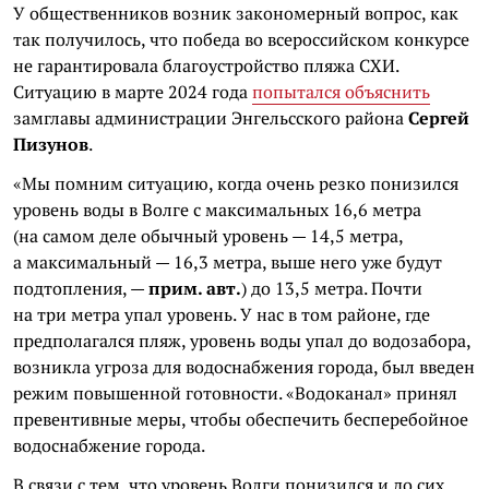
У общественников возник закономерный вопрос, как
так получилось, что победа во всероссийском конкурсе
не гарантировала благоустройство пляжа СХИ.
Ситуацию в марте 2024 года
попытался объяснить
замглавы администрации Энгельсского района
Сергей
Пизунов
.
«Мы помним ситуацию, когда очень резко понизился
уровень воды в Волге с максимальных 16,6 метра
(на самом деле обычный уровень — 14,5 метра,
а максимальный — 16,3 метра, выше него уже будут
подтопления, —
прим. авт.
) до 13,5 метра. Почти
на три метра упал уровень. У нас в том районе, где
предполагался пляж, уровень воды упал до водозабора,
возникла угроза для водоснабжения города, был введен
режим повышенной готовности. «Водоканал» принял
превентивные меры, чтобы обеспечить бесперебойное
водоснабжение города.
В связи с тем, что уровень Волги понизился и до сих