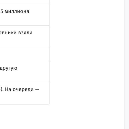
,25 миллиона
овники взяли
 другую
). На очереди —