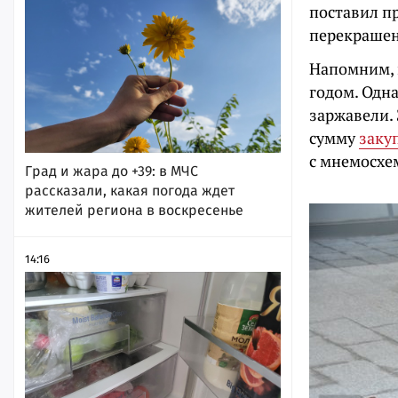
поставил п
перекраше
Напомним, 
годом. Одн
заржавели. 
сумму
заку
с мнемосхе
Град и жара до +39: в МЧС
рассказали, какая погода ждет
жителей региона в воскресенье
14:16