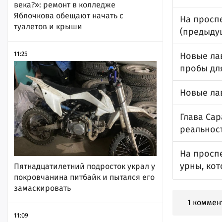
века?»: ремонт в колледже
Яблочкова обещают начать с
На проспе
туалетов и крыши
(предыду
11:25
Новые ла
пробы дл
Новые ла
Глава Сар
реальнос
На проспе
урны, ко
Пятнадцатилетний подросток украл у
покровчанина питбайк и пытался его
замаскировать
1 коммен
11:09