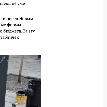
жавевшие уже
или перед Новым
рные формы
о бюджета. За эту
 табличек