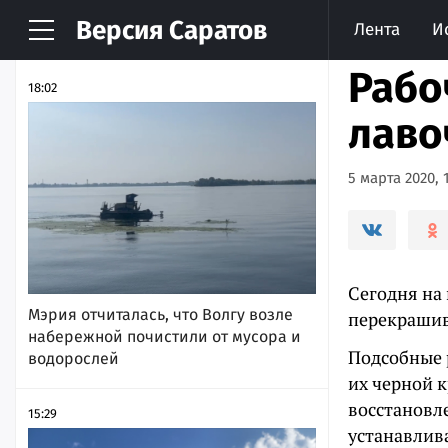
Версия
Саратов
Лента
И
НОВОСТИ
АРХИВ
Рабо
18:02
лаво
5 марта 2020, 
Сегодня на 
Мэрия отчиталась, что Волгу возле
перекрашив
набережной почистили от мусора и
Подсобные 
водорослей
их черной 
восстановл
15:29
устанавлив