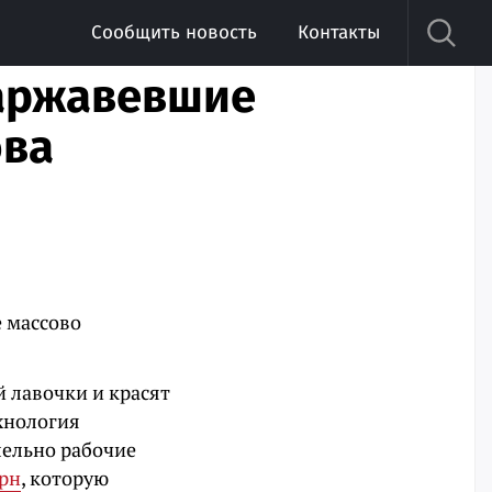
Сообщить новость
Контакты
аржавевшие
ова
е массово
 лавочки и красят
хнология
лельно рабочие
урн
, которую