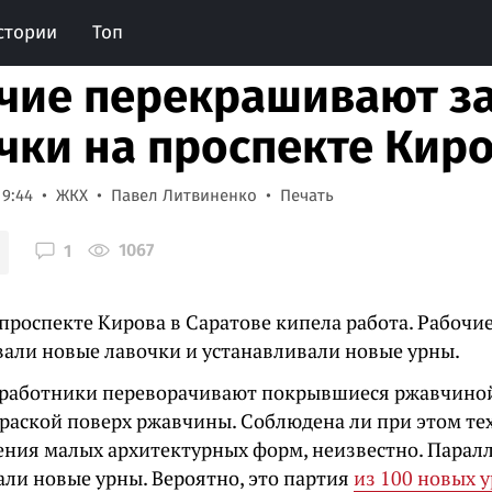
стории
Топ
чие перекрашивают з
чки на проспекте Кир
19:44
ЖКХ
Павел Литвиненко
Печать
1067
1
проспекте Кирова в Саратове кипела работа. Рабочи
али новые лавочки и устанавливали новые урны.
работники переворачивают покрывшиеся ржавчиной
краской поверх ржавчины. Соблюдена ли при этом те
ения малых архитектурных форм, неизвестно. Парал
али новые урны. Вероятно, это партия
из 100 новых 