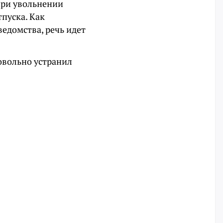
при увольнении
тпуска. Как
едомства, речь идет
овольно устранил