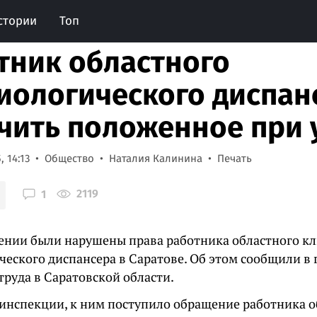
стории
Топ
тник областного
иологического диспанс
чить положенное при
, 14:13
Общество
Наталия Калинина
Печать
2119
1
ении были нарушены права работника областного к
ческого диспансера в Саратове. Об этом сообщили в
труда в Саратовской области.
инспекции, к ним поступило обращение работника 