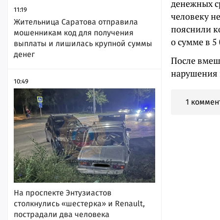
денежных с
11:19
человеку не
Жительница Саратова отправила
пояснили к
мошенникам код для получения
о сумме в 5
выплаты и лишилась крупной суммы
денег
После вмеш
нарушения 
10:49
1 коммен
На проспекте Энтузиастов
столкнулись «шестерка» и Renault,
пострадали два человека