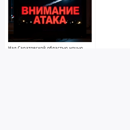
Над Саратовской областью ночью
впервые за долгое время не сбили
ни одного беспилотника
8 августа 2026, 18:02
Лента
Истории
Топ
Реклама
Контакт
© ИА «Версия-Саратов», 2026
Учредители — Фонд «Перспектива».
Регистрационный номер ИА № ФС 77 - 79097 от 15.09.2020 г. Выд
надзору в сфере связи, информационных технологий и массовы