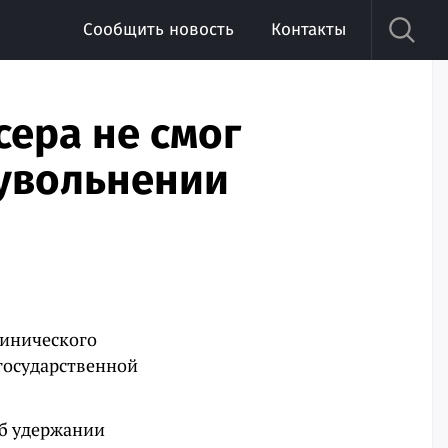
Сообщить новость
Контакты
ера не смог
 увольнении
линического
 государственной
об удержании