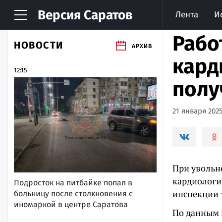
Версия
Саратов
Лента
И
Рабо
НОВОСТИ
АРХИВ
кард
12:15
полу
21 января 2025
При увольн
кардиологи
Подросток на питбайке попал в
инспекции 
больницу после столкновения с
иномаркой в центре Саратова
По данным 