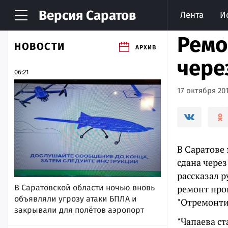
Версия
Саратов
Лента
И
Ремо
НОВОСТИ
АРХИВ
чере
06:21
17 октября 201
В Саратове
сдана через
рассказал 
В Саратовской области ночью вновь
ремонт прош
объявляли угрозу атаки БПЛА и
"Отремонти
закрывали для полётов аэропорт
"Чапаева с