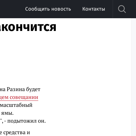
Сообщить новость
Контакты
акончится
на Разина будет
щем совещании
о масштабный
 ямы.
, - подытожил он.
 средства и