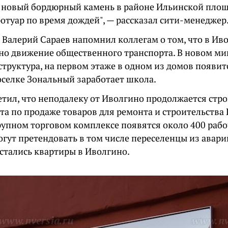
 новый бордюрный камень в районе Ильинской площ
отуар по время дождей", — рассказал сити-менеджер
 Валерий Сараев напомнил коллегам о том, что в Ив
но движение общественного транспорта. В новом ми
труктура, на первом этаже в одном из домов появитс
оселке Зональный заработает школа.
етил, что неподалеку от Иволгино продолжается стр
а по продаже товаров для ремонта и строительства L
рупном торговом комплексе появятся около 400 рабо
огут претендовать в том числе переселенцы из авари
стались квартиры в Иволгино.