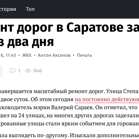
стории
Топ
нт дорог в Саратове з
з два дня
6, 11:43
ЖКХ
Антон Аксенов
Печать
846
1
 завершается масштабный ремонт дорог. Улица Степа
 двое суток. Об этом сегодня
на постоянно действую
руководитель мэрии Валерий Сараев. Он отметил, чт
ел на 24 улицах, на многих других дорогах заделали
рованные улицы стали ярким событием для горожан"
тала выглядеть по-другому. Изыскали дополнительные