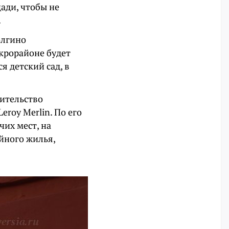
ади, чтобы не
.
олгино
крорайоне будет
я детский сад, в
оительство
eroy Merlin. По его
чих мест, на
йного жилья,