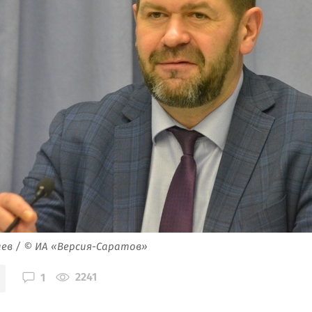
ев / © ИА «Версия-Саратов»
2241
1