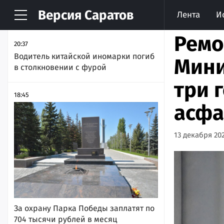
Версия
Саратов
Лента
И
НОВОСТИ
АРХИВ
Ремо
20:37
Водитель китайской иномарки погиб
Мини
в столкновении с фурой
три 
18:45
асфа
13 декабря 202
За охрану Парка Победы заплатят по
704 тысячи рублей в месяц