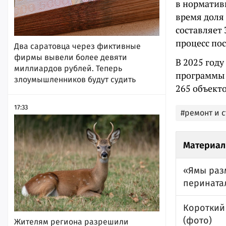
в нормативн
время доля
составляет 
процесс пос
Два саратовца через фиктивные
фирмы вывели более девяти
В 2025 году
миллиардов рублей. Теперь
программы 
злоумышленников будут судить
265 объект
17:33
#ремонт и 
Материал
«Ямы разм
перината
Короткий
(фото)
Жителям региона разрешили