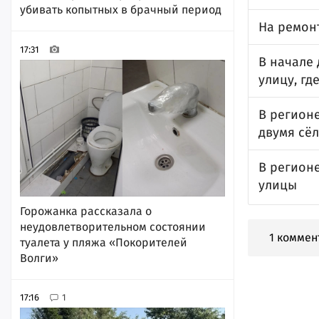
убивать копытных в брачный период
На ремон
17:31
В начале
улицу, гд
В регион
двумя сё
В регионе
улицы
Горожанка рассказала о
неудовлетворительном состоянии
1 коммен
туалета у пляжа «Покорителей
Волги»
17:16
1