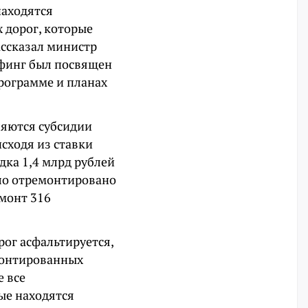
находятся
 дорог, которые
ассказал министр
ифинг был посвящен
программе и планах
ляются субсидии
сходя из ставки
дка 1,4 млрд рублей
ыло отремонтировано
емонт 316
рог асфальтируется,
емонтированных
е все
ые находятся