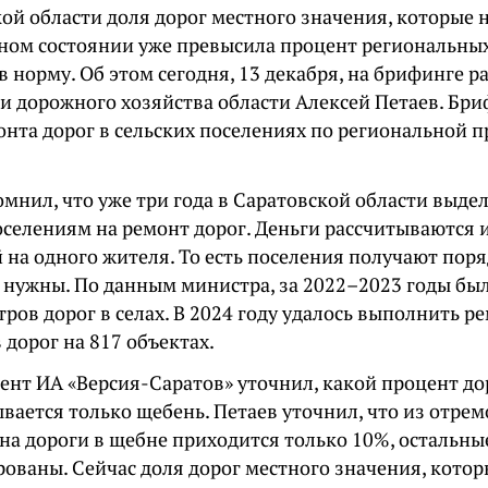
ой области доля дорог местного значения, которые 
ном состоянии уже превысила процент региональных
 норму. Об этом сегодня, 13 декабря, на брифинге р
 и дорожного хозяйства области Алексей Петаев. Бр
онта дорог в сельских поселениях по региональной 
.
омнил, что уже три года в Саратовской области выде
оселениям на ремонт дорог. Деньги рассчитываются и
 на одного жителя. То есть поселения получают поря
ти нужны. По данным министра, за 2022–2023 годы б
ров дорог в селах. В 2024 году удалось выполнить р
дорог на 817 объектах.
ент ИА «Версия-Саратов» уточнил, какой процент до
ывается только щебень. Петаев уточнил, что из отр
 на дороги в щебне приходится только 10%, остальны
рованы. Сейчас доля дорог местного значения, котор