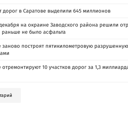
т дорог в Саратове выделили 645 миллионов
 декабря на окраине Заводского района решили от
е раньше не было асфальта
е заново построят пятикилометровую разрушенную
лами
 отремонтируют 10 участков дорог за 1,3 миллиарда
тарий