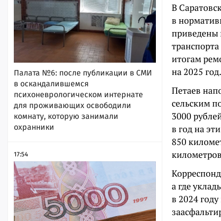
В Саратовск
в норматив
приведены в
транспорта
итогам рем
на 2025 год
Палата №6: после публикации в СМИ
в оскандалившемся
Петаев нап
психоневрологическом интернате
сельским п
для проживающих освободили
3000 рублей
комнату, которую занимали
охранники
в год на э
850 километ
километров 
17:54
Корреспонд
а где уклад
в 2024 году
заасфальти