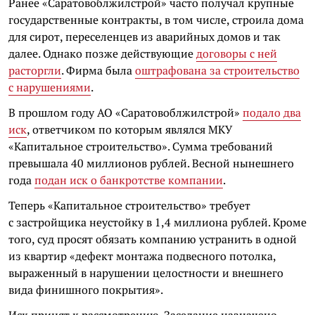
Ранее «Саратовоблжилстрой» часто получал крупные
государственные контракты, в том числе, строила дома
для сирот, переселенцев из аварийных домов и так
далее. Однако позже действующие
договоры с ней
расторгли
. Фирма была
оштрафована за строительство
с нарушениями
.
В прошлом году АО «Саратовоблжилстрой»
подало два
иск
, ответчиком по которым являлся МКУ
«Капитальное строительство». Сумма требований
превышала 40 миллионов рублей. Весной нынешнего
года
подан иск о банкротстве компании
.
Теперь «Капитальное строительство» требует
с застройщика неустойку в 1,4 миллиона рублей. Кроме
того, суд просят обязать компанию устранить в одной
из квартир «дефект монтажа подвесного потолка,
выраженный в нарушении целостности и внешнего
вида финишного покрытия».
Иск принят к рассмотрению. Заседание назначено