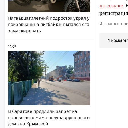
по ссылке
.
регистраци
Пятнадцатилетний подросток украл у
Источник: пр
покровчанина питбайк и пытался его
замаскировать
1 коммен
11:09
В Саратове продлили запрет на
проезд авто мимо полуразрушенного
дома на Крымской