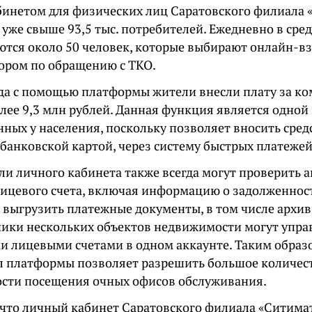
инетом для физических лиц Саратовского филиала 
уже свыше 93,5 тыс. потребителей. Ежедневно в сре
ются около 50 человек, которые выбирают онлайн-в
тором по обращению с ТКО.
ода с помощью платформы жители внесли плату за к
лее 9,3 млн рублей. Данная функция является одной
нных у населения, поскольку позволяет вносить ср
банковской картой, через систему быстрых платежей и
ли личного кабинета также всегда могут проверить 
лицевого счета, включая информацию о задолженност
 выгрузить платежные документы, в том числе архив
ники нескольких объектов недвижимости могут управ
и лицевыми счетами в одном аккаунте. Таким образ
 платформы позволяет разрешить большое количест
сти посещения очных офисов обслуживания.
что личный кабинет Саратовского филиала «Ситима