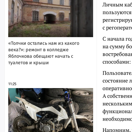
Личным каб
пользуются 
регистриру
с регопера
С начала г
«Толчки остались нам из какого
на сумму бо
века?»: ремонт в колледже
востребова
Яблочкова обещают начать с
способами: 
туалетов и крыши
Пользовате
состояние 
11:25
оперативно
А собствен
нескольким
функционал
необходимо
Напомним, 