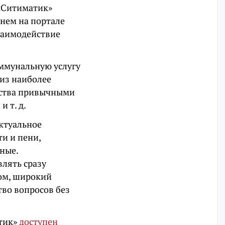
«Ситиматик»
днем на портале
заимодействие
оммунальную услугу
 из наиболее
едства привычными
 т. д.
актуальное
и и пени,
ные.
лять сразу
ом, широкий
во вопросов без
тик»
доступен