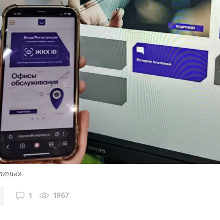
атик»
1967
1