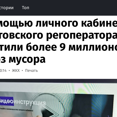
стории
Топ
мощью личного кабине
товского регоператор
тили более 9 миллион
з мусора
0:14
ЖКХ
Печать