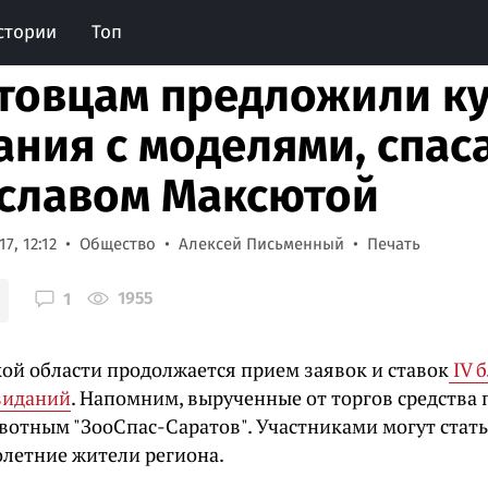
стории
Топ
товцам предложили к
ания с моделями, спас
славом Максютой
7, 12:12
Общество
Алексей Письменный
Печать
1955
1
кой области продолжается прием заявок и ставок
IV 
виданий
. Напомним, вырученные от торгов средства 
отным "ЗооСпас-Саратов". Участниками могут стать
летние жители региона.