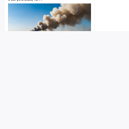
Лента
Истории
Топ
Реклама
Контакт
В Роспотребнадзоре сообщили о
превышении норм содержания
вредных веществ в воздухе в
© ИА «Версия-Саратов», 2026
Саратове и в Энгельсе
Учредители — Фонд «Перспектива».
6 августа 2026, 18:33
Регистрационный номер ИА № ФС 77 - 79097 от 15.09.2020 г. Выд
надзору в сфере связи, информационных технологий и массовы
Главный редактор: Радин А. В.