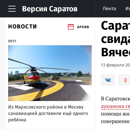
Версия
Саратов
Лента
И
Сара
НОВОСТИ
АРХИВ
свид
09:11
Вяче
13 февраля 201
В Саратовс
аукциона с
Из Марксовского района в Москву
помощи жив
санавиацией доставили ещё одного
ребёнка
совершенно