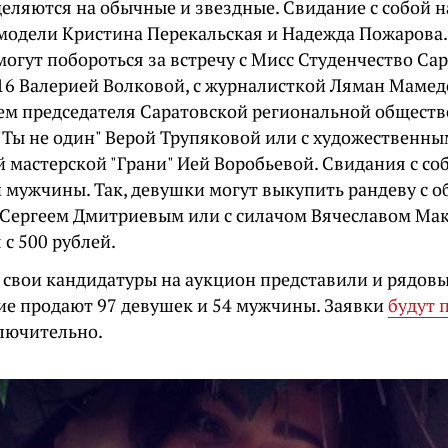
деляются на обычные и звездные. Свидание с собой н
модели Кристина Перекальская и Надежда Пожарова. 
огут побороться за встречу с Мисс Студенчество Са
16 Валерией Волковой, с журналисткой Ляман Мамедо
ем председателя Саратовской региональной общест
"Ты не один" Верой Трупяковой или с художественн
 мастерской "Грани" Ией Воробьевой. Свидания с со
и мужчины. Так, девушки могут выкупить рандеву с 
 Сергеем Дмитриевым или с силачом Вячеславом Мак
с 500 рублей.
, свои кандидатуры на аукцион представили и рядовы
ние продают 97 девушек и 54 мужчины. Заявки
будут 
лючительно.