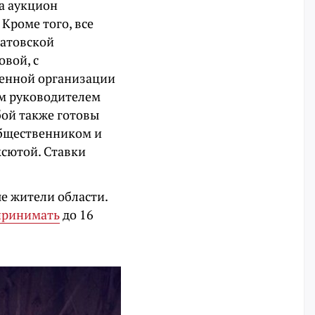
а аукцион
Кроме того, все
ратовской
вой, с
венной организации
ым руководителем
бой также готовы
общественником и
сютой. Ставки
е жители области.
принимать
до 16