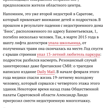
предположили жители областного центра.
Напомним, это уже второй недострой в Саратове,
который привлекает внимание детей и подростков. В
прошлом в результате падения с недостроенного дома
"Биос", расположенного по адресу Бахметьевская, 1,
погибло несколько человек. Так, в марте 2015 года в
шахту лифта долгостроя
упала школьница
, от
полученных травм она скончалась на месте. Год спустя
с крыши строения
упал 13-летний любитель паркура
:
подросток разбился насмерть. Резонансный случай
заинтересовал даже британские СМИ: о трагедии
написало издание
Daily Mail
. В начале февраля этого
года медики спасли жизнь 19-летнему молодому
человеку, который сорвался с четвертого этажа этого
здания. Некоторое время назад глава Общественной
палаты Саратовской области Александр Ландо
пригрозил снести недостроенную многоэтажку.