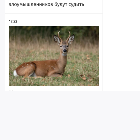
злоумышленников будут судить
17:33
Жителям региона разрешили
убивать копытных в брачный период
17:31
Лента
Истории
Топ
Реклама
Контакт