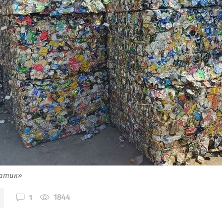
атик»
1844
1