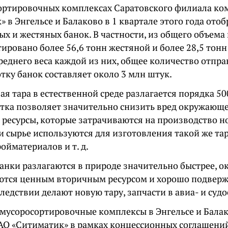
ортировочных комплексах Саратовского филиала к
 в Энгельсе и Балаково в 1 квартале этого года ото
х и жестяных банок. В частности, из общего объем
ировано более 56,6 тонн жестяной и более 28,5 тон
реднего веса каждой из них, общее количество отпр
тку банок составляет около 3 млн штук.
 тара в естественной среде разлагается порядка 500
отка позволяет значительно снизить вред окружающей
 ресурсы, которые затрачиваются на производство н
и сырье используются для изготовления такой же та
ройматериалов и т. д.
нки разлагаются в природе значительно быстрее, ок
ются ценным вторичным ресурсом и хорошо подверж
ледствии делают новую тару, запчасти в авиа- и суд
мусоросортировочные комплексы в Энгельсе и Бала
АО «Ситиматик» в рамках концессионных соглашений