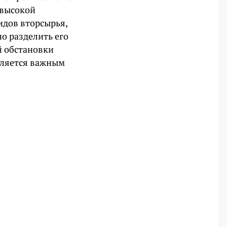
 высокой
идов вторсырья,
о разделить его
й обстановки
вляется важным