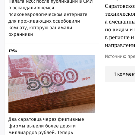
Палата №6: после публикации в СМИ
Саратовской
в оскандалившемся
техническо
психоневрологическом интернате
а смешанны
для проживающих освободили
комнату, которую занимали
по видам и
охранники
в регионе 
направлени
17:54
Источник: пр
1 коммен
Два саратовца через фиктивные
фирмы вывели более девяти
миллиардов рублей. Теперь