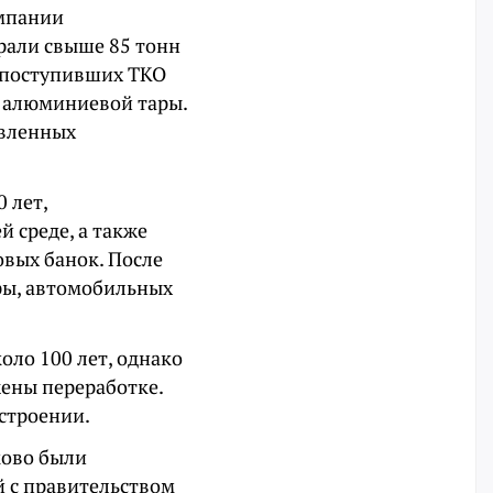
омпании
брали свыше 85 тонн
а поступивших ТКО
н алюминиевой тары.
авленных
 лет,
 среде, а также
овых банок. После
ры, автомобильных
оло 100 лет, однако
ены переработке.
остроении.
ково были
 с правительством