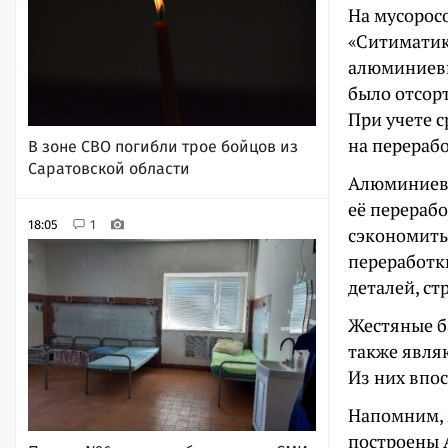
На мусорос
«Ситиматик»
алюминиевы
было отсорт
При учете с
на перерабо
В зоне СВО погибли трое бойцов из
Саратовской области
Алюминиевая
её перераб
18:05
1
сэкономить
переработк
деталей, ст
Жестяные ба
также явля
Из них впос
Напомним, 
построены 