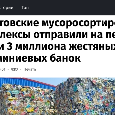
стории
Топ
товские мусоросорти
лексы отправили на п
и 3 миллиона жестяны
иниевых банок
0:01
ЖКХ
Печать