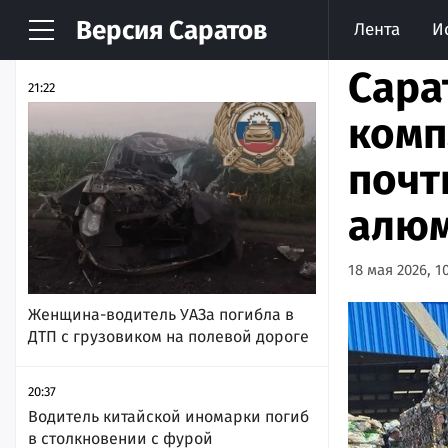
Версия
Саратов
Лента
И
НОВОСТИ
АРХИВ
Сара
21:22
комп
почт
алюм
18 мая 2026, 1
Женщина-водитель УАЗа погибла в
ДТП с грузовиком на полевой дороге
20:37
Водитель китайской иномарки погиб
в столкновении с фурой