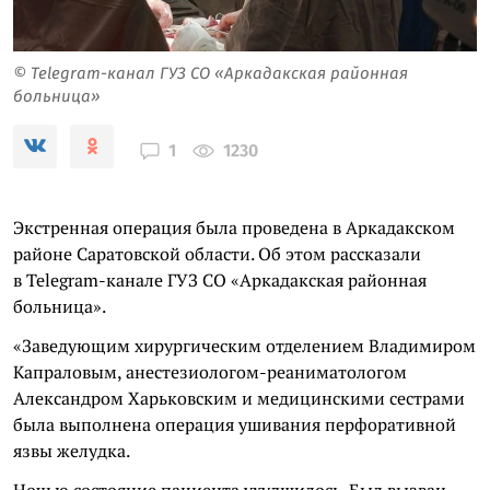
© Telegram-канал ГУЗ СО «Аркадакская районная
больница»
1230
1
Экстренная операция была проведена в Аркадакском
районе Саратовской области. Об этом рассказали
в Telegram-канале ГУЗ СО «Аркадакская районная
больница».
«Заведующим хирургическим отделением Владимиром
Капраловым, анестезиологом-реаниматологом
Александром Харьковским и медицинскими сестрами
была выполнена операция ушивания перфоративной
язвы желудка.
Ночью состояние пациента ухудшилось. Был вызван