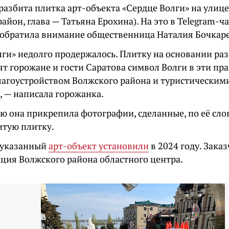
разбита плитка арт-объекта «Сердце Волги» на улиц
айон, глава — Татьяна Ерохина). На это в Telegram-ч
обратила внимание общественница Наталия Бочкаре
лги» недолго продержалось. Плитку на основании ра
т горожане и гости Саратова символ Волги в эти пр
благоустройством Волжского района и туристически
, — написала горожанка.
 она прикрепила фотографии, сделанные, по её слов
итую плитку.
 указанный
арт-объект установили
в 2024 году. Зака
ция Волжского района областного центра.