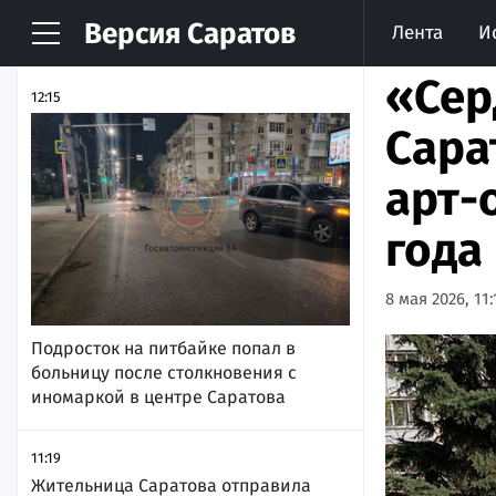
Версия
Саратов
Лента
И
НОВОСТИ
АРХИВ
«Сер
12:15
Сара
арт-
года
8 мая 2026, 11:
Подросток на питбайке попал в
больницу после столкновения с
иномаркой в центре Саратова
11:19
Жительница Саратова отправила