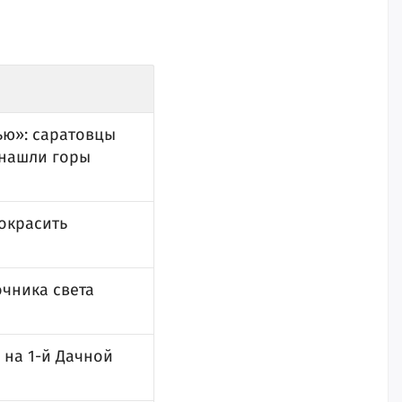
ью»: саратовцы
 нашли горы
окрасить
чника света
 на 1-й Дачной