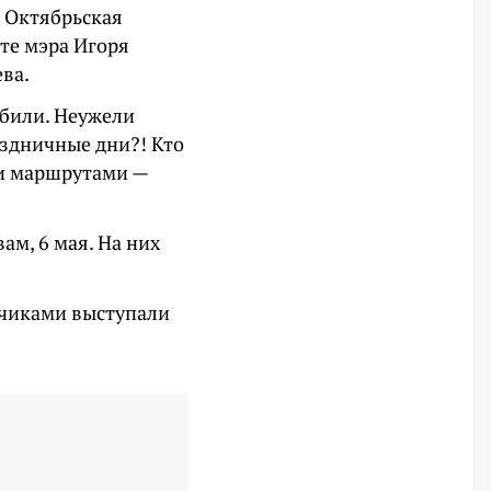
е Октябрьская
ате мэра Игоря
ва.
збили. Неужели
аздничные дни?! Кто
ми маршрутами —
ам, 6 мая. На них
зчиками выступали