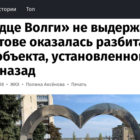
стории
Топ
дце Волги» не выдерж
тове оказалась разбит
объекта, установленно
 назад
18
ЖКХ
Полина Аксёнова
Печать