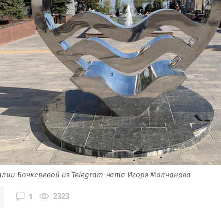
лии Бочкаревой из Telegram-чата Игоря Молчанова
2323
1