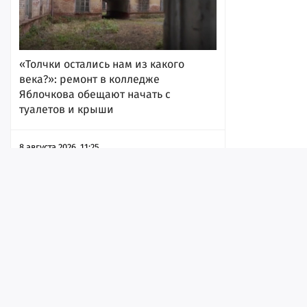
«Толчки остались нам из какого
века?»: ремонт в колледже
Яблочкова обещают начать с
туалетов и крыши
8 августа 2026, 11:25
Лента
Истории
Топ
Реклама
Контакт
© ИА «Версия-Саратов», 2026
Пятнадцатилетний подросток украл у