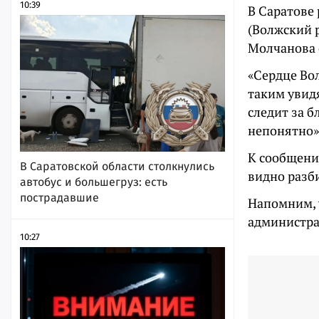
10:39
В Саратове 
(Волжский р
Молчанова 
«Сердце Во
таким увидя
следит за 
непонятно»
К сообщению
В Саратовской области столкнулись
видно разб
автобус и большегруз: есть
пострадавшие
Напомним,
администра
10:27