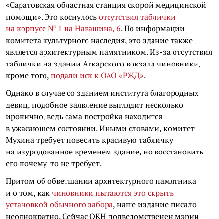
«Саратовская областная станция скорой медицинской
помощи». Это коснулось
отсутствия таблички
на корпусе № 1 на Навашина, 6
. По информации
комитета культурного наследия, это здание также
является архитектурным памятником.
Из-за отсутствия
таблички на здании Аткарского вокзала чиновники,
кроме того,
подали иск к ОАО «РЖД»
.
Однако в случае со зданием института благородных
девиц, подобное заявление выглядит несколько
иронично, ведь сама постройка находится
в ужасающем состоянии. Иными словами, комитет
Мухина требует повесить красивую табличку
на изуродованное временем здание, но восстановить
его почему-то не требует.
Притом об обветшании архитектурного памятника
и о том, как
чиновники пытаются это скрыть
установкой обычного забора
, наше издание писало
неоднократно. Сейчас ОКН подведомственен мэрии