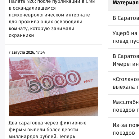
Палата №6: после публикации в СМИ
Материал
в оскандалившемся
психоневрологическом интернате
В Сарато
для проживающих освободили
комнату, которую занимали
Ущерб на 
охранники
поезд пу
7 августа 2026, 17:54
В Саратов
Имеретин
«Столкнов
выехала 
Масштабн
поездов 
Два саратовца через фиктивные
Из-за по
фирмы вывели более девяти
поездов
миллиардов рублей. Теперь