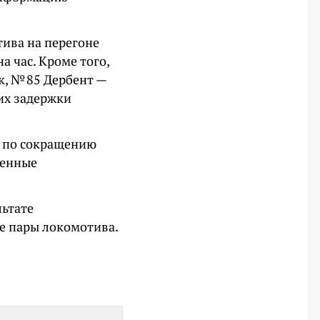
тива на перегоне
а час. Кроме того,
к, № 85 Дербент —
их задержки
ы по сокращению
ленные
льтате
ые пары локомотива.