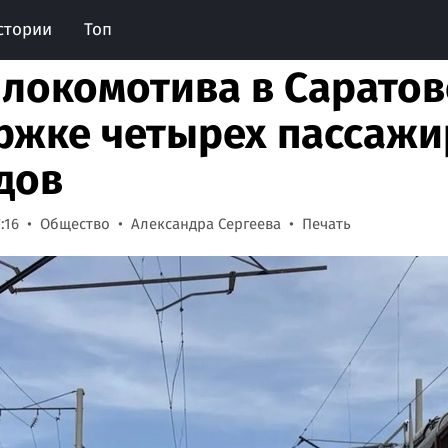
стории
Топ
 локомотива в Саратов
ржке четырех пассажи
дов
:16
Общество
Александра Сергеева
Печать