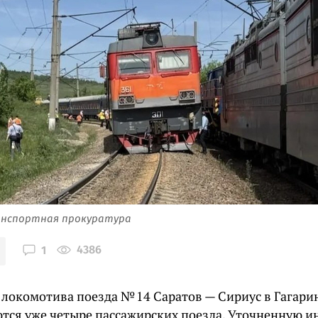
нспортная прокуратура
4386
1
а локомотива поезда № 14 Саратов — Сириус в Гагар
тся уже четыре пассажирских поезда. Уточненную 