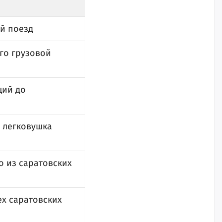
й поезд
ого грузовой
щий до
и легковушка
 из саратовских
ех саратовских