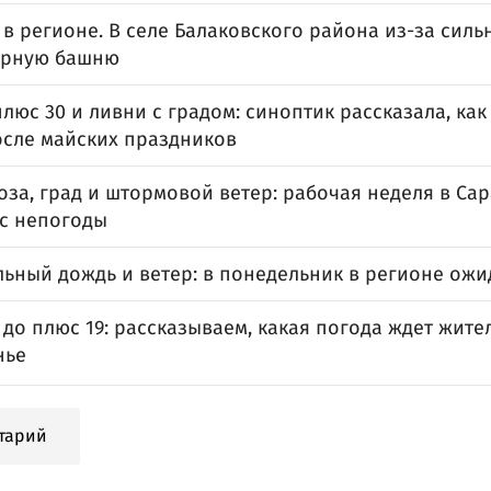
в регионе. В селе Балаковского района из-за силь
орную башню
люс 30 и ливни с градом: синоптик рассказала, ка
осле майских праздников
оза, град и штормовой ветер: рабочая неделя в Са
 с непогоды
льный дождь и ветер: в понедельник в регионе ож
 до плюс 19: рассказываем, какая погода ждет жите
нье
тарий