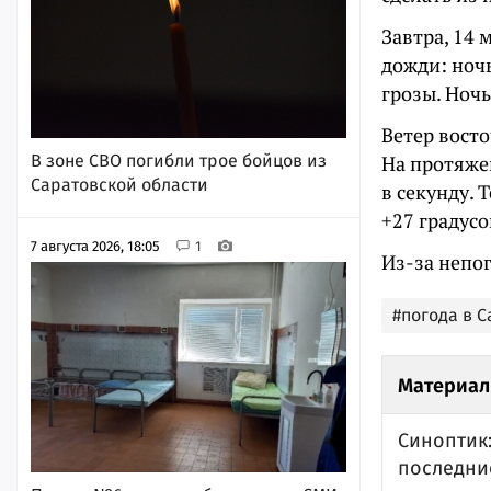
Завтра, 14 
дожди: ноч
грозы. Ноч
Ветер восто
На протяжен
В зоне СВО погибли трое бойцов из
Саратовской области
в секунду. 
+27 градусо
7 августа 2026, 18:05
1
Из-за непо
#погода в 
Материал
Синоптик:
последни