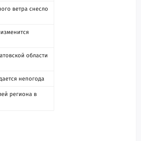
ного ветра снесло
к изменится
ратовской области
идается непогода
лей региона в