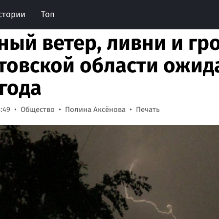
стории
Топ
ный ветер, ливни и гро
товской области ожид
года
4:49
Общество
Полина Аксёнова
Печать