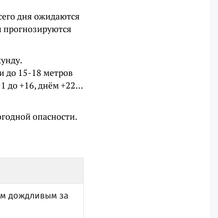
всего дня ожидаются
и прогнозируются
кунду.
и до 15-18 метров
11 до +16, днём +22…
огодной опасности.
мым дождливым за