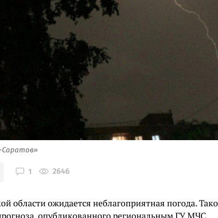
я-Саратов»
2646
1
кой области ожидается неблагоприятная погода. Так
 прогноза, опубликованного региональным ГУ МЧС.