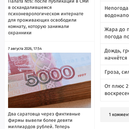
Палата №6: после публикации в СМИ
в оскандалившемся
Непогода 
психоневрологическом интернате
водонап
для проживающих освободили
комнату, которую занимали
Жара до п
охранники
погода п
7 августа 2026, 17:54
Дождь, гр
начнётся
Гроза, си
От плюс 2
воскресе
Два саратовца через фиктивные
1 коммен
фирмы вывели более девяти
миллиардов рублей. Теперь