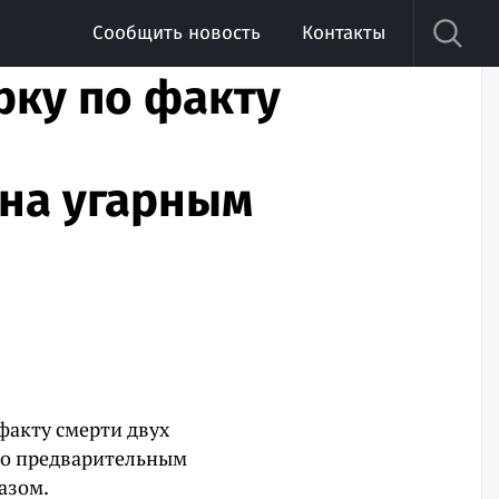
Сообщить новость
Контакты
рку по факту
на угарным
факту смерти двух
По предварительным
азом.