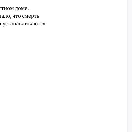
стном доме.
ало, что смерть
я устанавливаются