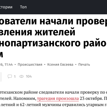
стории
Топ
ователи начали прове
вления жителей
нопартизанского райо
м
6, 11:44
Происшествия
Ксения Евсеева
Печать
104
1
ртизанском районе следователи начали проверку по 
телей. Напомним,
трагедия произошла
23 октября. 
-летний и 62-летний мужчины отравились угарным г