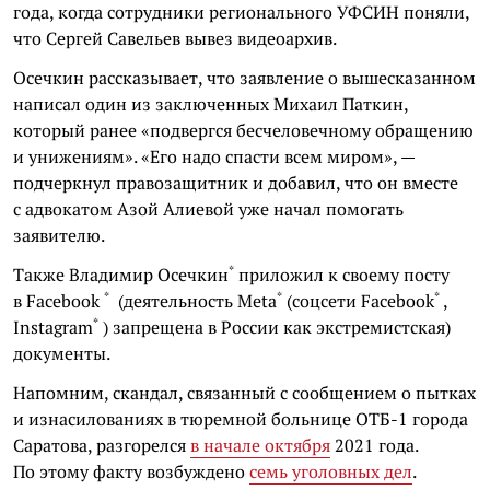
года, когда сотрудники регионального УФСИН поняли,
что Сергей Савельев вывез видеоархив.
Осечкин рассказывает, что заявление о вышесказанном
написал один из заключенных Михаил Паткин,
который ранее «подвергся бесчеловечному обращению
и унижениям». «Его надо спасти всем миром», —
подчеркнул правозащитник и добавил, что он вместе
с адвокатом Азой Алиевой уже начал помогать
заявителю.
*
Также
Владимир Осечкин
приложил к своему посту
*
*
*
в
Facebook
(деятельность
Meta
(соцсети
Facebook
,
*
Instagram
) запрещена в России как экстремистская)
документы.
Напомним, скандал, связанный с сообщением о пытках
и изнасилованиях в тюремной больнице ОТБ-1 города
Саратова, разгорелся
в начале октября
2021 года.
По этому факту возбуждено
семь уголовных дел
.