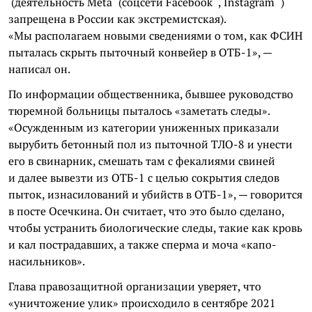
(деятельность
Meta
(соцсети
Facebook
,
Instagram
)
запрещена в России как экстремистская).
«Мы располагаем новыми сведениями о том, как ФСИН
пыталась скрыть пыточный конвейер в ОТБ-1», —
написал он.
По информации общественника, бывшее руководство
тюремной больницы пыталось «заметать следы».
«Осужденным из категории униженных приказали
вырубить бетонный пол из пыточной ТЛО-8 и унести
его в свинарник, смешать там с фекалиями свиней
и далее вывезти из ОТБ-1 с целью сокрытия следов
пыток, изнасилований и убийств в ОТБ-1», — говорится
в посте Осечкина. Он считает, что это было сделано,
чтобы устранить биологические следы, такие как кровь
и кал пострадавших, а также сперма и моча «капо-
насильников».
Глава правозащитной организации уверяет, что
«уничтожение улик» происходило в сентябре 2021