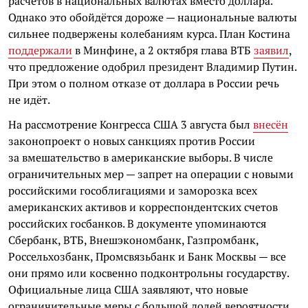
расчётов в национальных валютах вместо доллара.
Однако это обойдётся дороже — национальные валюты
сильнее подвержены колебаниям курса. План Костина
поддержали
в Минфине, а 2 октября глава ВТБ
заявил
,
что предложение одобрил президент Владимир Путин.
При этом о полном отказе от доллара в России речь
не идёт.
На рассмотрение Конгресса США 3 августа был
внесён
законопроект о новых санкциях против России
за вмешательство в американские выборы. В числе
ограничительных мер — запрет на операции с новыми
российскими гособлигациями
и заморозка всех
американских активов и корреспондентских счетов
российских госбанков.
В документе
упоминаются
Сбербанк, ВТБ, Внешэкономбанк, Газпромбанк,
Россельхозбанк, Промсвязьбанк и Банк Москвы — все
они прямо или косвенно подконтрольны государству.
Официальные лица США заявляют, что
новые
ограничительные меры с большой долей вероятности