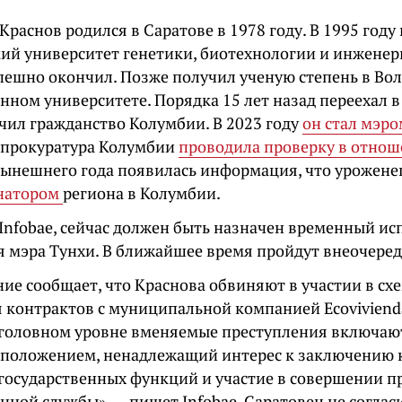
раснов родился в Саратове в 1978 году. В 1995 году
кий университет генетики, биотехнологии и инженер
пешно окончил. Позже получил ученую степень в Во
енном университете. Порядка 15 лет назад переехал
чил гражданство Колумбии. В 2023 году
он стал мэро
у прокуратура Колумбии
проводила проверку в отнош
нынешнего года появилась информация, что у
рожене
рнатором
региона в Колумбии.
Infobае, сейчас должен быть назначен временный 
 мэра Тунхи. В ближайшее время пройдут внеочере
ие сообщает, что Краснова обвиняют в участии в сх
 контрактов с муниципальной компанией Ecovivienda
 уголовном уровне вменяемые преступления включаю
положением, ненадлежащий интерес к заключению 
государственных функций и участие в совершении п
нной службы», — пишет Infobае. Саратовец не согла