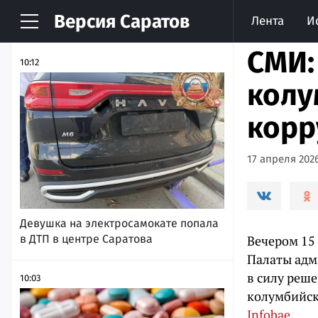
Версия
Саратов
Лента
И
НОВОСТИ
АРХИВ
СМИ:
10:12
колу
корр
17 апреля 2026
Девушка на электросамокате попала
в ДТП в центре Саратова
Вечером 15
Палаты адм
в силу реш
10:03
колумбийск
Infobае.