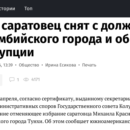
стории
Топ
 саратовец снят с дол
мбийского города и об
упции
, 13:39
Общество
Ирина Есикова
Печать
4171
1
 апреля, согласно сертификату, выданному секретар
инистративных споров Государственного совета Кол
ение отменяющее избрание саратовца Михаила Крас
ого города Тунхи. Об этом сообщает южноамериканс