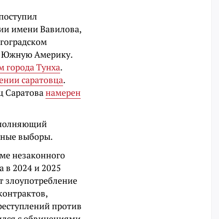
 поступил
ии имени Вавилова,
лгоградском
 в Южную Америку.
м города Тунха
.
ении саратовца
.
ц Саратова
намерен
исполняющий
дные выборы.
еме незаконного
 в 2024 и 2025
т злоупотребление
контрактов,
реступлений против
сился с обвинениями