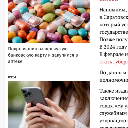
Напомним, К
в Саратовс
который ус
государств
Позже полу
В 2024 год
Покровчанин нашел чужую
В феврале 
банковскую карту и закупился в
стать губе
аптеке
По данным 
09:51
полномочия
Также издан
заключения
годах. «На
служебным 
узурпацию 
государстве