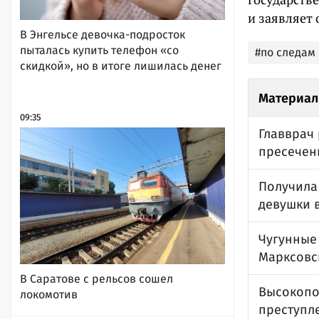
и заявляет 
В Энгельсе девочка-подросток
пыталась купить телефон «со
#по следам
скидкой», но в итоге лишилась денег
Материал
09:35
Главврач
пресечен
Получила 
девушки в
Чугунные 
Марксовс
В Саратове с рельсов сошел
Высокопо
локомотив
преступл