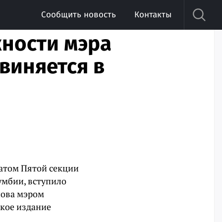
Сообщить новость
Контакты
жности мэра
виняется в
иатом Пятой секции
умбии, вступило
нова мэром
кое издание