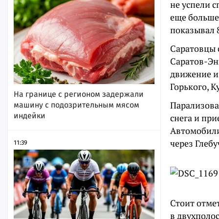
не успели с
еще больше
показывал 
Саратовцы с
Саратов-Энг
движение и
Горького, К
На границе с регионом задержали
Парализова
машину с подозрительным мясом
индейки
снега и при
Автомобили
через Глебу
11:39
Стоит отме
в двухполос