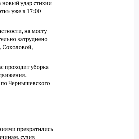
а новый удар стихии
ты» уже в 17:00
стности, на мосту
ительно затруднено
, Соколовой,
с проходит уборка
 движения.
е по Чернышевского
ениями превратились
очинам, сузив