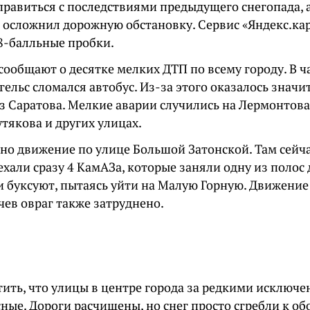
правиться с последствиями предыдущего снегопада, 
 осложнил дорожную обстановку. Сервис «Яндекс.кар
8-балльные пробки.
ообщают о десятке мелких ДТП по всему городу. В ча
ельс сломался автобус. Из-за этого оказалось знач
з Саратова. Мелкие аварии случились на Лермонтова
утякова и других улицах.
но движение по улице Большой Затонской. Там сейча
ехали сразу 4 КамАЗа, которые заняли одну из полос
 буксуют, пытаясь уйти на Малую Горную. Движени
чев овраг также затруднено.
тить, что улицы в центре города за редкими исключ
ные. Дороги расчищены, но снег просто сгребли к об