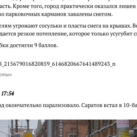
сть. Кроме того, город практически оказался лишен
о парковочных карманов завалены снегом.
елям угрожают сосульки и пласты снега на крышах. 
ается резкое потепление, которое только усугубит 
бки достигли 9 баллов.
арты»
 17:54
од окончательно парализовало. Саратов встал в 10-б