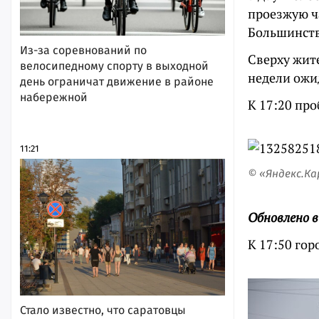
проезжую ча
Большинств
Из-за соревнований по
Сверху жит
велосипедному спорту в выходной
недели ожид
день ограничат движение в районе
набережной
К 17:20 про
11:21
© «Яндекс.К
Обновлено в
К 17:50 гор
Стало известно, что саратовцы