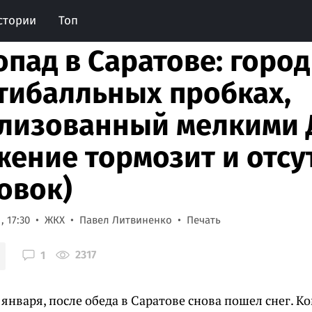
стории
Топ
опад в Саратове: город
тибалльных пробках,
лизованный мелкими 
жение тормозит и отсу
овок)
, 17:30
ЖКХ
Павел Литвиненко
Печать
2317
1
 января, после обеда в Саратове снова пошел снег.