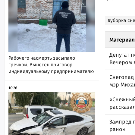
#уборка сне
Материал
Депутат п
Рабочего насмерть засыпало
Вечером 
гречкой. Вынесен приговор
индивидуальному предпринимателю
Снегопад 
мэр Миха
10:26
«Снежный
рассказа
Зампред п
рано»