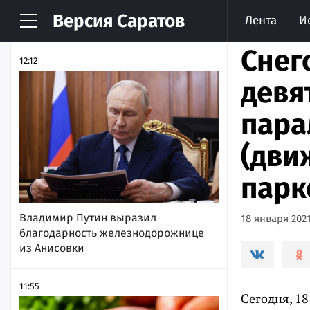
Версия
Саратов
Лента
И
НОВОСТИ
АРХИВ
Снег
12:12
девя
пара
(дви
парк
Владимир Путин выразил
18 января 2021
благодарность железнодорожнице
из Анисовки
11:55
Сегодня, 18