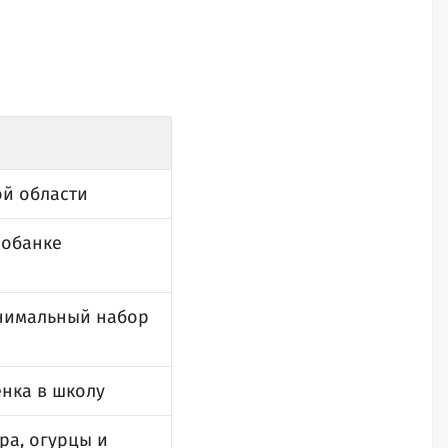
ой области
робанке
инимальный набор
енка в школу
ра, огурцы и