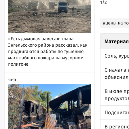
1
/
2
#цены на т
«Есть дымовая завеса»: глава
Материал
Энгельсского района рассказал, как
продвигаются работы по тушению
Соль, кур
масштабного пожара на мусорном
полигоне
С начала 
объяснили
10:31
В июле п
продукто
Подсчитан
В регион