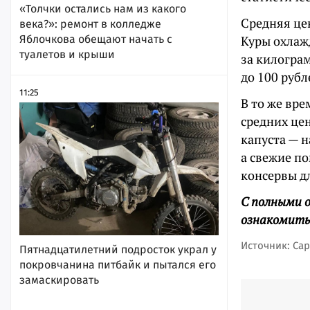
«Толчки остались нам из какого
Средняя цен
века?»: ремонт в колледже
Яблочкова обещают начать с
Куры охлаж
туалетов и крыши
за килограм
до 100 рубл
11:25
В то же вр
средних це
капуста — н
а свежие по
консервы дл
С полными 
ознакомить
Источник: Сар
Пятнадцатилетний подросток украл у
покровчанина питбайк и пытался его
замаскировать