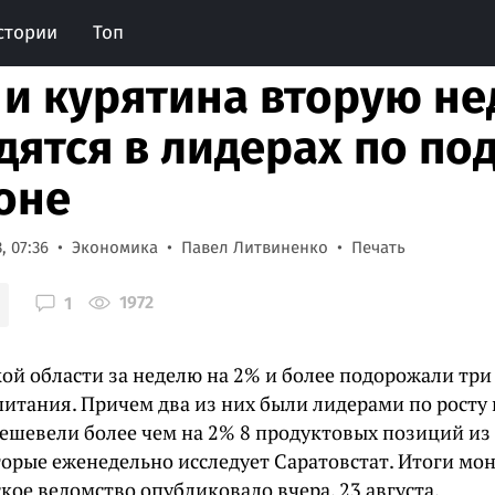
стории
Топ
 и курятина вторую н
дятся в лидерах по п
оне
, 07:36
Экономика
Павел Литвиненко
Печать
1972
1
кой области за неделю на 2% и более подорожали три
питания. Причем два из них были лидерами по росту
дешевели более чем на 2% 8 продуктовых позиций из
торые еженедельно исследует Саратовстат. Итоги мо
кое ведомство опубликовало вчера, 23 августа.