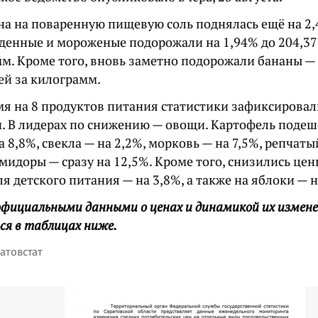
а на поваренную пищевую соль поднялась ещё на 2,4
денные и мороженые подорожали на 1,94% до 204,37
м. Кроме того, вновь заметно подорожали бананы — 
ей за килограмм.
емя на 8 продуктов питания статистики зафиксирова
н. В лидерах по снижению — овощи. Картофель подеше
а 8,8%, свекла — на 2,2%, морковь — на 7,5%, репчаты
мидоры — сразу на 12,5%. Кроме того, снизились це
я детского питания — на 3,8%, а также на яблоки — н
официальными данными о ценах и динамикой их измен
ся в таблицах ниже.
атовстат