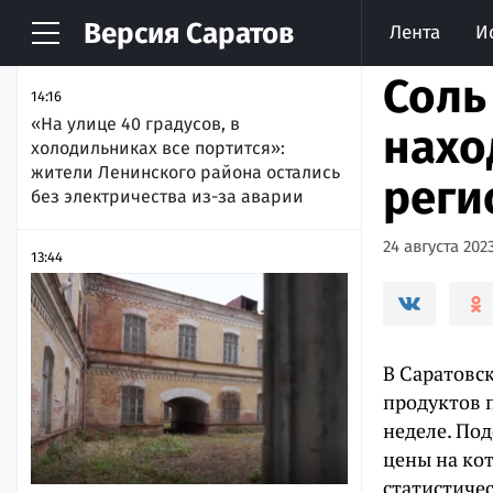
Версия
Саратов
Лента
И
НОВОСТИ
АРХИВ
Соль
14:16
«На улице 40 градусов, в
нахо
холодильниках все портится»:
жители Ленинского района остались
реги
без электричества из-за аварии
24 августа 2023
13:44
В Саратовс
продуктов 
неделе. По
цены на ко
статистичес