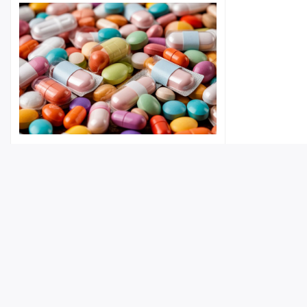
Покровчанин нашел чужую
банковскую карту и закупился в
аптеке
09:51
Лента
Истории
Топ
Реклама
Контакт
© ИА «Версия-Саратов», 2026
Учредители — Фонд «Перспектива».