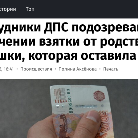
стории
Топ
удники ДПС подозрева
чении взятки от родс
шки, которая оставила
, 16:41
Происшествия
Полина Аксёнова
Печать