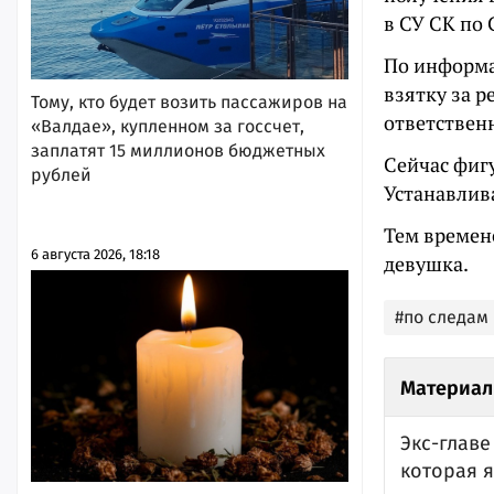
в СУ СК по 
По информа
взятку за 
Тому, кто будет возить пассажиров на
ответственн
«Валдае», купленном за госсчет,
заплатят 15 миллионов бюджетных
Сейчас фиг
рублей
Устанавлив
Тем времен
6 августа 2026, 18:18
девушка.
#по следам
Материал
Экс-главе
которая 