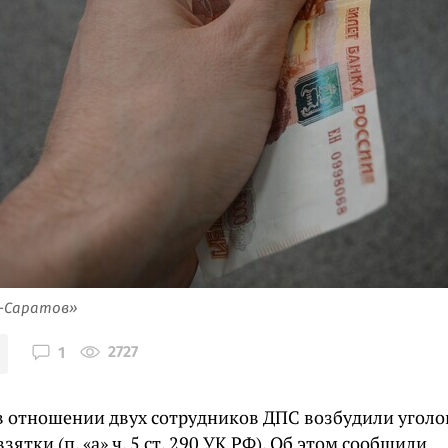
я-Саратов»
2727
1
 в отношении двух сотрудников ДПС возбудили уголо
зятки (п. «а» ч. 5 ст. 290 УК РФ). Об этом сообщили