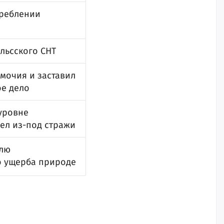
треблении
льсского СНТ
мочия и заставил
ое дело
уровне
ел из-под стражи
елю
о ущерба природе