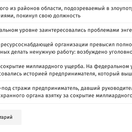
ного из районов области, подозреваемый в злоупо
иями, покинул свою должность
альном уровне заинтересовались проблемами энге
 ресурсоснабдающей организации превысил полно
ных делать ненужную работу: возбуждено уголовн
а сокрытие миллиардного ущерба. На федеральном 
совались историей предпринимателя, который выш
-под стражи предприниматель, давший руководит
хранного органа взятку за сокрытие миллиардног
тарий