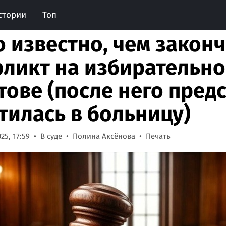
стории
Топ
о известно, чем закон
ликт на избирательно
тове (после него пред
тилась в больницу)
25, 17:59
В суде
Полина Аксёнова
Печать