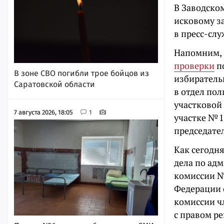
В Заводско
исковому з
в пресс-сл
Напомним, 
проверки
п
В зоне СВО погибли трое бойцов из
избиратель
Саратовской области
в отдел по
участковой
7 августа 2026, 18:05
1
участке № 1
председате
Как сегодня
дела по ад
комиссии №
Федерации о
комиссии ч
с правом р