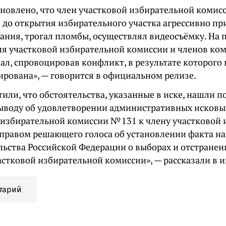
ановлено, что член участковой избирательной комис
я до открытия избирательного участка агрессивно п
вания, трогал пломбы, осуществлял видеосъёмку. На 
ля участковой избирательной комиссии и членов ко
ал, спровоцировав конфликт, в результате которого
ирована», — говорится в официальном релизе.
тили, что обстоятельства, указанные в иске, нашли 
ыводу об удовлетворении административных исковы
 избирательной комиссии № 131 к члену участковой
 правом решающего голоса об установлении факта н
льства Российской Федерации о выборах и отстранен
астковой избирательной комиссии», — рассказали в 
тарий