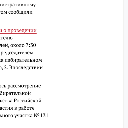
инистративному
этом сообщили
и о проведении
ателю
ей, около 7:30
председателем
на избирательном
, 2. Впоследствии
лось рассмотрение
збирательной
ьства Российской
астия в работе
ьного участка № 131