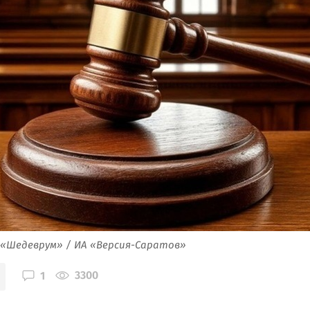
 «Шедеврум» / ИА «Версия-Саратов»
3300
1