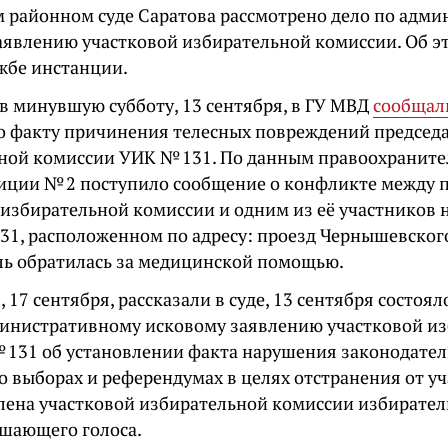
м районном суде Саратова рассмотрено дело по адм
аявлению участковой избирательной комиссии. Об 
ужбе инстанции.
в минувшую субботу, 13 сентября, в ГУ МВД
сообщал
о факту причинения телесных повреждений председ
ной комиссии УИК № 131. По данным правоохранител
лиции № 2 поступило сообщение о конфликте между 
 избирательной комиссии и одним из её участников 
31, расположенном по адресу: проезд Чернышевского
ль обратилась за медицинской помощью.
, 17 сентября, рассказали в суде, 13 сентября состоя
министративному исковому заявлению участковой и
 131 об установлении факта нарушения законодател
 выборах и референдумах в целях отстранения от уч
лена участковой избирательной комиссии избирател
ешающего голоса.