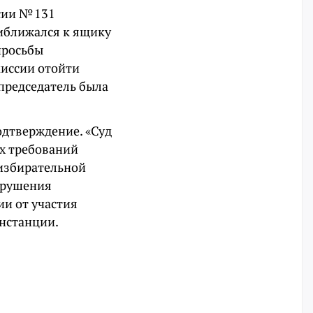
сии № 131
риближался к ящику
просьбы
миссии отойти
 председатель была
подтверждение. «Суд
х требований
 избирательной
арушения
ии от участия
инстанции.