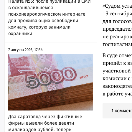
Палата №6: после публикации в СМИ
«Судом уст
в оскандалившемся
13 сентябр
психоневрологическом интернате
для голосо
для проживающих освободили
комнату, которую занимали
председате
охранники
не реагиров
госпитализ
7 августа 2026, 17:54
В суде отме
пришёл к в
участковой
комиссии с
законодате
в работе уч
1 коммен
Два саратовца через фиктивные
фирмы вывели более девяти
миллиардов рублей. Теперь