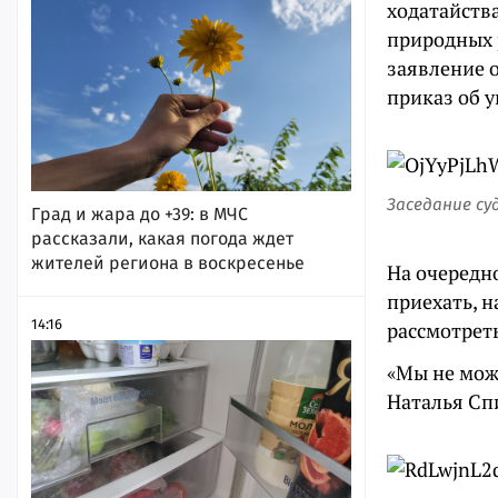
ходатайств
природных 
заявление о
приказ об 
Заседание су
Град и жара до +39: в МЧС
рассказали, какая погода ждет
жителей региона в воскресенье
На очередно
приехать, н
14:16
рассмотреть
«Мы не мож
Наталья Сп