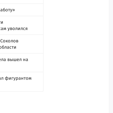
работу»
ти
сам уволился
 Соколов
области
ела вышел на
ал фигурантом