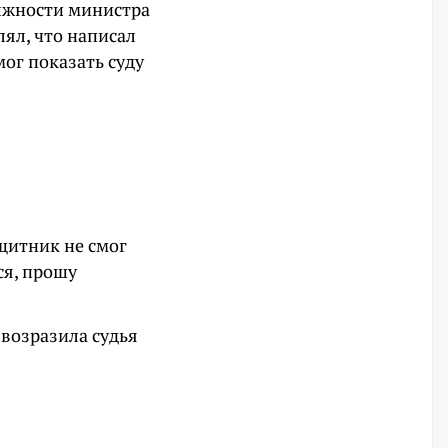
лжности министра
ял, что написал
мог показать суду
ащитник не смог
ся, прошу
 возразила судья