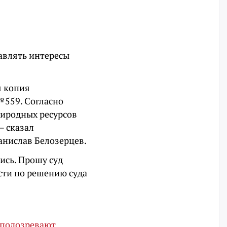
авлять интересы
я копия
 559. Согласно
риродных ресурсов
— сказал
анислав Белозерцев.
ись. Прошу суд
сти по решению суда
 подозревают