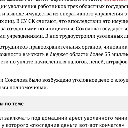
ции увольнения работников трех областных государ
 и выводе имущества из оперативного управления э
х лиц. В СУ СК считают, что впоследствии это имущ
 за созданными по инициативе Соколова государст
и учреждениями. В них трудоустроили уволенных л
сотрудников правоохранительных органов, чиновни
ожности взыскать в бюджет области более 35 милли
сти по уплате начисленных налогов, пеней, штрафов
и Соколова было возбуждено уголовное дело о злоу
ыми полномочиями.
ы по теме
тал заключать под домашний арест уволенного мин
 у которого «последние деньги вот-вот кончатся»