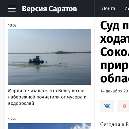
Версия
Саратов
Лента
И
НОВОСТИ
АРХИВ
Суд 
18:02
хода
Соко
прир
обла
Мэрия отчиталась, что Волгу возле
14 декабря 201
набережной почистили от мусора и
водорослей
15:29
Сегодня в 