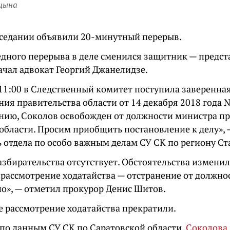
цына
заседании объявили 20-минутный перерыв.
едного перерыва в деле сменился защитник — предст
ачал адвокат Георгий Джанелидзе.
 11:00 в Следственный комитет поступила заверенна
ия правительства области от 14 декабря 2018 года №
нию, Соколов освобожден от должности министра п
области. Просим приобщить постановление к делу», 
ь отдела по особо важным делам СУ СК по региону Ст
збирательства отсутствует. Обстоятельства изменил
 рассмотрение ходатайства — отстранение от должно
но», — отметил прокурор Денис Шитов.
е рассмотрение ходатайства прекратили.
по данным СУ СК по Саратовской области,
Соколова