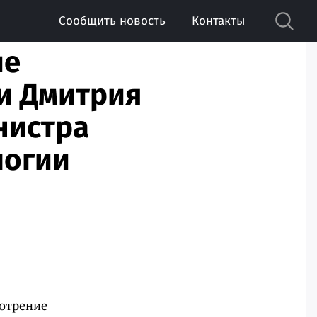
Сообщить новость
Контакты
ие
ии Дмитрия
нистра
логии
мотрение