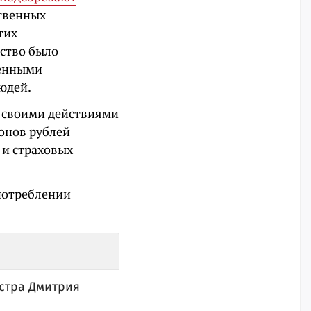
ственных
тих
ество было
венными
юдей.
к своими действиями
онов рублей
 и страховых
потреблении
истра Дмитрия