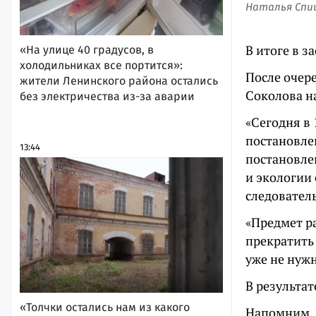
Наталья Спи
В итоге в 
«На улице 40 градусов, в
холодильниках все портится»:
После очер
жители Ленинского района остались
Соколова н
без электричества из-за аварии
«Сегодня в
постановлен
13:44
постановле
и экологии 
следовател
«Предмет ра
прекратить
уже не нуж
В результат
«Толчки остались нам из какого
Напомним, 