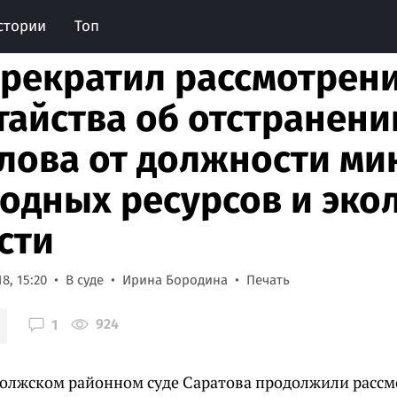
стории
Топ
прекратил рассмотрен
тайства об отстранен
лова от должности ми
одных ресурсов и эко
сти
8, 15:20
В суде
Ирина Бородина
Печать
924
1
Волжском районном суде Саратова продолжили расс