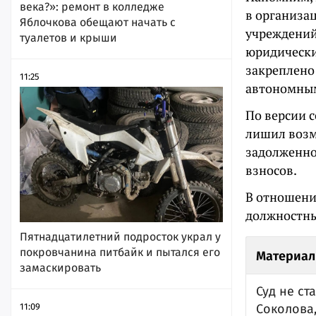
века?»: ремонт в колледже
в организа
Яблочкова обещают начать с
учреждений
туалетов и крыши
юридически
закреплено
11:25
автономным
По версии 
лишил возм
задолженно
взносов.
В отношени
должностн
Пятнадцатилетний подросток украл у
покровчанина питбайк и пытался его
Материал
замаскировать
Суд не с
11:09
Соколова,