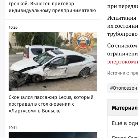
гречкой. Вынесен приговор
при передв
индивидуальному предпринимателю
Испытания 
их состоян
10:26
трубопрово
Со списком
ограничени
энергоком
Источник: пр
#Отопсезон
Скончался пассажир Lexus, который
пострадал в столкновении с
Материал
«Ларгусом» в Вольске
Ещё в од
10:11