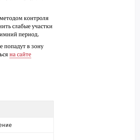
методом контроля
нить слабые участки
зимний период.
е попадут в зону
ться
на сайте
ение