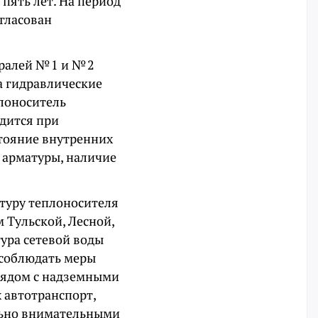
пять лет. На период
гласован
ралей № 1 и № 2
на гидравлические
плоноситель
дится при
тояние внутренних
 арматуры, наличие
туру теплоносителя
 Тульской, Лесной,
ура сетевой воды
 соблюдать меры
 рядом с надземными
 автотранспорт,
ельно внимательными