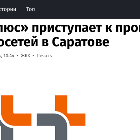
стории
Топ
люс» приступает к пр
осетей в Саратове
, 10:44
ЖКХ
Печать