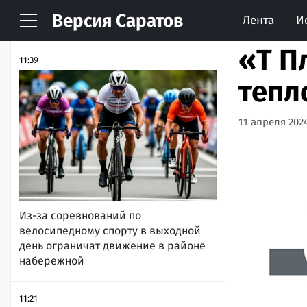
Версия
Саратов
Лента
И
НОВОСТИ
АРХИВ
«Т П
11:39
тепл
11 апреля 2024
Из-за соревнований по
велосипедному спорту в выходной
день ограничат движение в районе
набережной
11:21