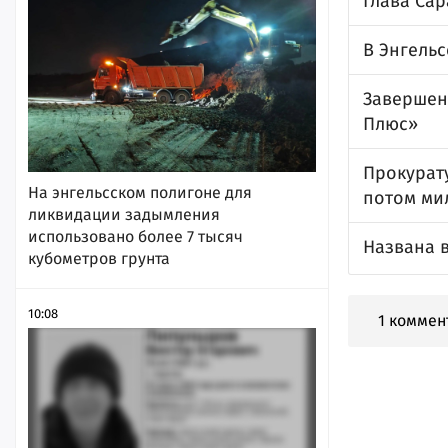
Глава Са
В Энгель
Завершен
Плюс»
Прокурату
На энгельсском полигоне для
потом ми
ликвидации задымления
использовано более 7 тысяч
Названа 
кубометров грунта
10:08
1 коммен