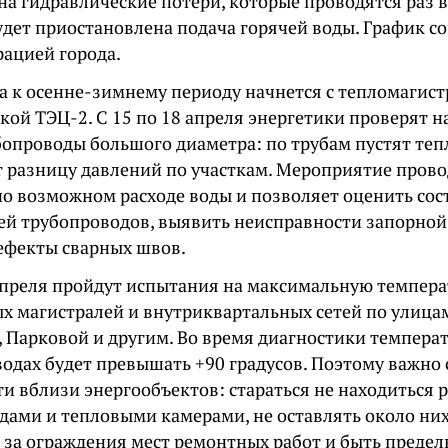
а гидравлические потери, которые проводятся раз в 
удет приостановлена подача горячей воды. График со
рацией города.
а к осенне-зимнему периоду начнется с тепломагист
кой ТЭЦ-2. С 15 по 18 апреля энергетики проверят 
бопроводы большого диаметра: по трубам пустят те
т разницу давлений по участкам. Мероприятие прово
о возможном расходе воды и позволяет оценить сос
ей трубопроводов, выявить неисправности запорной
дефекты сварных швов.
 апреля пройдут испытания на максимальную темпера
х магистралей и внутриквартальных сетей по улицам
, Парковой и другим. Во время диагностики температ
водах будет превышать +90 градусов. Поэтому важно
ти вблизи энергообъектов: стараться не находиться
дами и тепловыми камерами, не оставлять около них
ь за ограждения мест ремонтных работ и быть пред