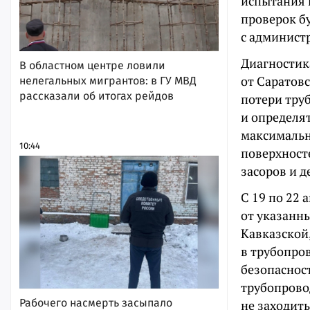
испытания н
проверок б
с админист
Диагностик
В областном центре ловили
от Саратовс
нелегальных мигрантов: в ГУ МВД
рассказали об итогах рейдов
потери тру
и определя
максимальн
10:44
поверхност
засоров и 
С 19 по 22
от указанны
Кавказской
в трубопро
безопаснос
трубопрово
Рабочего насмерть засыпало
не заходит