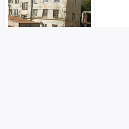
Жалоба на разрушающийся
саратовский дом-памятник дошла до
федеральных силовиков (чиновники
отчитывались о ремонте 13 лет
назад)
Лента
Истории
Топ
Реклама
Контакт
6 августа 2026, 17:37
© ИА «Версия-Саратов», 2026
Учредители — Фонд «Перспектива».
Регистрационный номер ИА № ФС 77 - 79097 от 15.09.2020 г. Выд
надзору в сфере связи, информационных технологий и массовы
Главный редактор: Радин А. В.