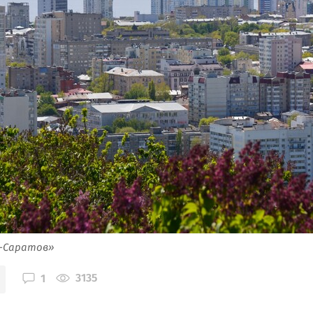
я-Саратов»
3135
1