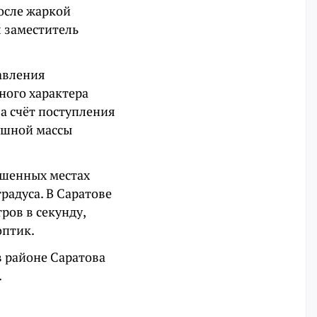
осле жаркой
 заместитель
давления
ного характера
За счёт поступления
ушной массы
ышенных местах
радуса. В Саратове
ров в секунду,
оптик.
в районе Саратова
.