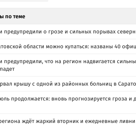
ы по теме
и предупредили о грозе и сильных порывах северн
ратовской области можно купаться: названы 40 оф
 предупредили, что на регион надвигается сильны
спадет
орвал крышу с одной из районных больниц в Сарат
юль продолжается: вновь прогнозируется гроза и д
региона ждёт жаркий вторник и ежедневные ливни 
и