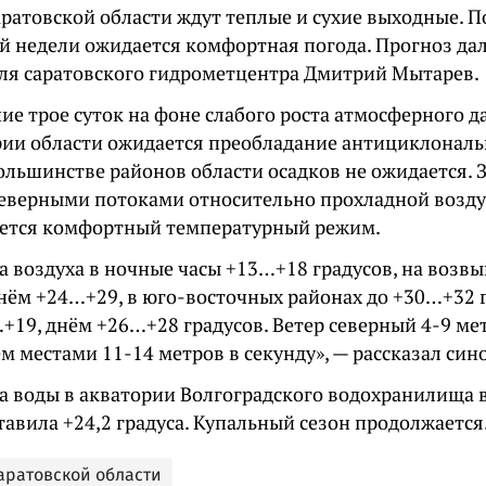
ратовской области ждут теплые и сухие выходные. П
й недели ожидается комфортная погода. Прогноз дал
ля саратовского гидрометцентра Дмитрий Мытарев.
ие трое суток на фоне слабого роста атмосферного 
рии области ожидается преобладание антициклональ
ольшинстве районов области осадков не ожидается. 
 северными потоками относительно прохладной возд
ется комфортный температурный режим.
а воздуха в ночные часы +13…+18 градусов, на возв
нём +24…+29, в юго-восточных районах до +30…+32 г
19, днём +26…+28 градусов. Ветер северный 4-9 мет
 местами 11-14 метров в секунду», — рассказал син
а воды в акватории Волгоградского водохранилища 
тавила +24,2 градуса. Купальный сезон продолжается
Саратовской области