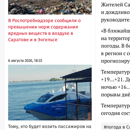
Жителей Са
и дождливо
руководите
В Роспотребнадзоре сообщили о
превышении норм содержания
«В ближайш
вредных веществ в воздухе в
на террито
Саратове и в Энгельсе
погоды. В б
в регион с
прогнозиру
6 августа 2026, 18:33
Температур
+19…+21. Д
ночью +16…+
порывы днём
Температур
сегодня сос
Тому, кто будет возить пассажиров на
#погода в 