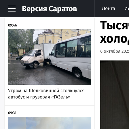
Версия
Саратов
Лента
И
НОВОСТИ
АРХИВ
Тыся
09:46
холо
6 октября 2025
Утром на Шелковичной столкнулся
автобус и грузовая «ГАЗель»
09:31