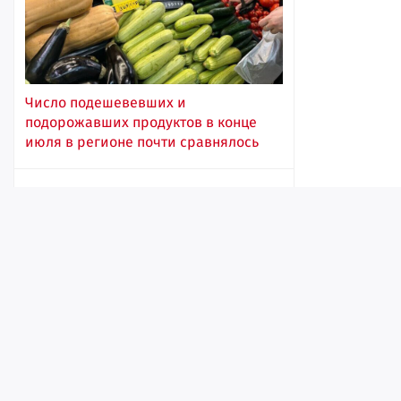
Число подешевевших и
подорожавших продуктов в конце
июля в регионе почти сравнялось
06:37
Лента
Истории
Топ
Реклама
Контакт
© ИА «Версия-Саратов», 2026
В Саратовской области резко
Учредители — Фонд «Перспектива».