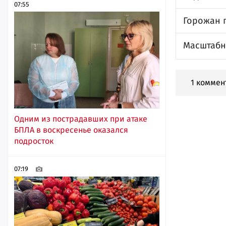
07:55
Горожан 
Масштабн
1 коммен
Одним из пострадавших при атаке
БПЛА в воскресенье оказался
подросток
07:19