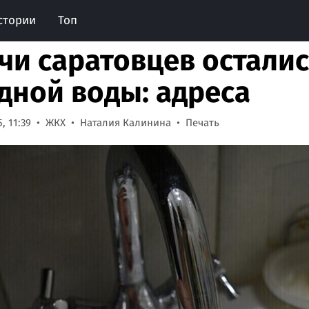
стории
Топ
чи саратовцев осталис
дной воды: адреса
, 11:39
ЖКХ
Наталия Калинина
Печать