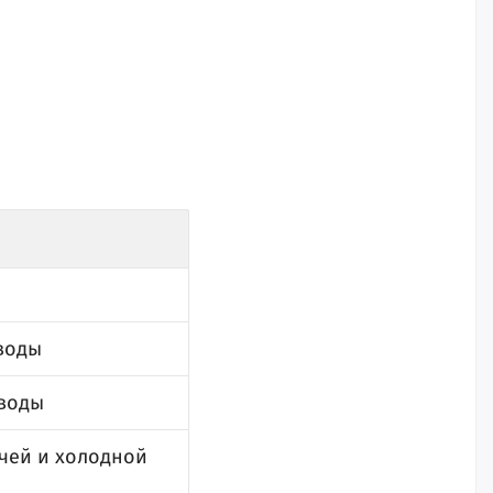
воды
 воды
ячей и холодной