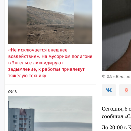
«Не исключается внешнее
воздействие». На мусорном полигоне
в Энгельсе ликвидируют
задымление, к работам привлекут
тяжёлую технику
© ИА «Верси
09:18
Сегодня, 6 
сообщил «С
До 20:00 в