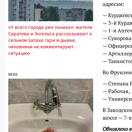
адресам:
— Курдюмск
— 3-й Курд
«У всего города уже паника»: жители
— 1-я Апте
Саратова и Энгельса рассказывают о
— Суворова
сильном запахе гари и дымке,
— Офицерск
чиновники не комментируют
— Артиллери
ситуацию
— Танкистов
Во Фрунзен
09:03
— Степана Р
— Рабочая, 
— Университ
В Заводском
шоссе — 7-
Обновлено в