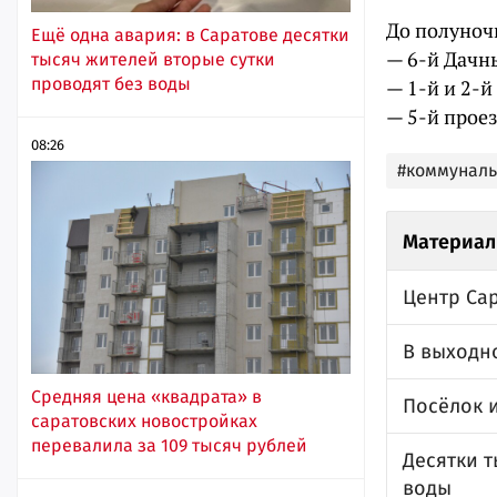
До полуноч
Ещё одна авария: в Саратове десятки
— 6-й Дачн
тысяч жителей вторые сутки
проводят без воды
— 1-й и 2-й
— 5-й проез
08:26
#коммунал
Материал
Центр Сар
В выходн
Средняя цена «квадрата» в
Посёлок и
саратовских новостройках
перевалила за 109 тысяч рублей
Десятки т
воды