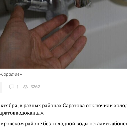
я-Саратов»
3262
1
октября, в разных районах Саратова отключили холо
аратовводоканал».
 Кировском районе без холодной воды остались абон