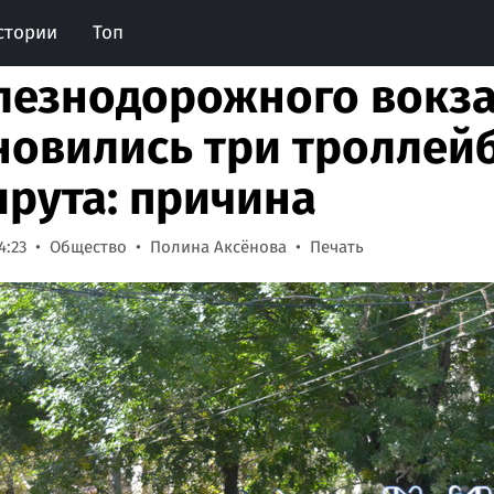
стории
Топ
лезнодорожного вокз
новились три троллей
рута: причина
4:23
Общество
Полина Аксёнова
Печать