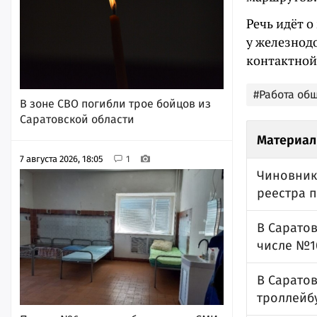
Речь идёт о
у железнод
контактной
#Работа об
В зоне СВО погибли трое бойцов из
Саратовской области
Материал
7 августа 2026, 18:05
1
Чиновник
реестра 
В Саратов
числе №1
В Сарато
троллейб