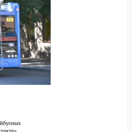
ейбусных
нтакте».