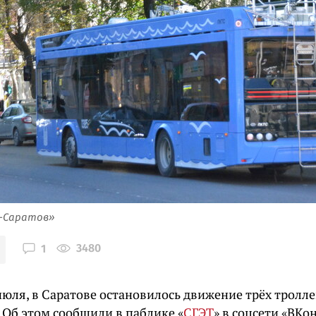
я-Саратов»
3480
1
июля, в Саратове остановилось движение трёх тролл
 Об этом сообщили в паблике «
СГЭТ
» в соцсети «ВКо