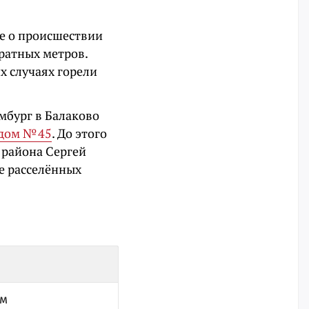
ие о происшествии
дратных метров.
их случаях горели
мбург в Балаково
 дом № 45
. До этого
а района Сергей
е расселённых
ом