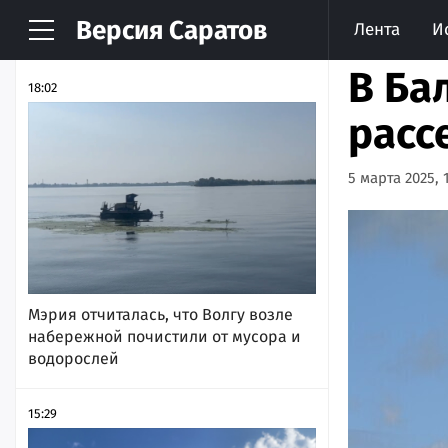
Версия
Саратов
Лента
И
НОВОСТИ
АРХИВ
В Ба
18:02
расс
5 марта 2025, 1
Мэрия отчиталась, что Волгу возле
набережной почистили от мусора и
водорослей
15:29