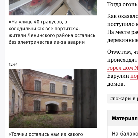
Тогда огонь
Как оказал
«На улице 40 градусов, в
поступило в
холодильниках все портится»:
На месте ра
жители Ленинского района остались
деревянные
без электричества из-за аварии
Отметим, ч
происходят
13:44
горел дом 
Барулин
по
домов.
#пожары в 
Материал
На балак
«Толчки остались нам из какого