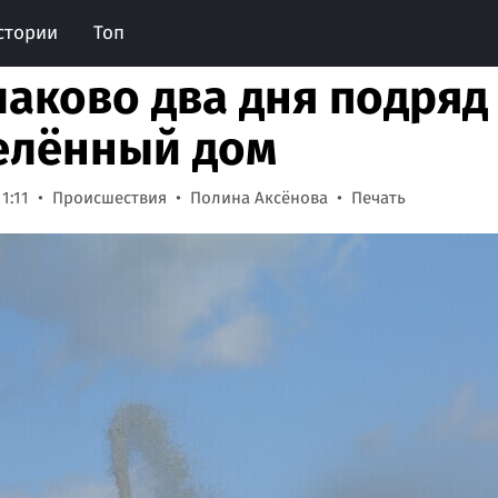
стории
Топ
лаково два дня подряд
елённый дом
1:11
Происшествия
Полина Аксёнова
Печать