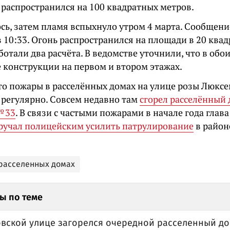
 распространился на 100 квадратных метров.
ось, затем пламя вспыхнуло утром 4 марта. Сообщен
 10:33. Огонь распространился на площади в 20 ква
ботали два расчёта. В ведомстве уточнили, что в обо
 конструкции на первом и втором этажах.
то пожары в расселённых домах на улице розы Люксе
 регулярно. Совсем недавно там
сгорел расселённый
№ 33
. В связи с частыми пожарами в начале года глав
ручал полицейским усилить патрулирование
в район
расселенных домах
ы по теме
овской улице загорелся очередной расселенный д