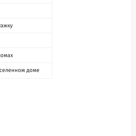
тажку
домах
сселенном доме