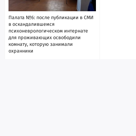
Палата №6: после публикации в СМИ
в оскандалившемся
психоневрологическом интернате
для проживающих освободили
комнату, которую занимали
охранники
7 августа 2026, 17:54
Лента
Истории
Топ
Реклама
Контакт
© ИА «Версия-Саратов», 2026
Учредители — Фонд «Перспектива».
Регистрационный номер ИА № ФС 77 - 79097 от 15.09.2020 г. Выд