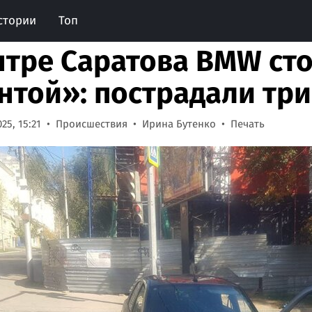
стории
Топ
нтре Саратова BMW сто
нтой»: пострадали три
25, 15:21
Происшествия
Ирина Бутенко
Печать