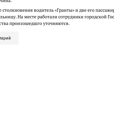
чина.
е столкновения водитель «Гранты» и две его пассажир
ольницу. На месте работали сотрудники городской Го
ства произошедшго уточняются.
тарий