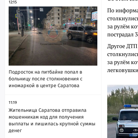
12:15
По информац
столкнулис
за рулём к
пострадал 
Другое ДТП 
столкнулис
за рулём к
легковушки
Подросток на питбайке попал в
больницу после столкновения с
иномаркой в центре Саратова
11:19
Жительница Саратова отправила
мошенникам код для получения
выплаты и лишилась крупной суммы
денег