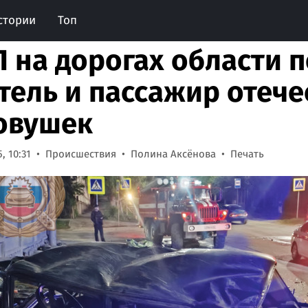
стории
Топ
П на дорогах области 
тель и пассажир отеч
овушек
, 10:31
Происшествия
Полина Аксёнова
Печать