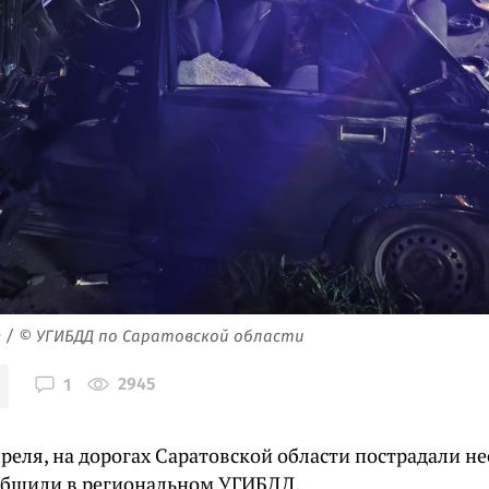
е / © УГИБДД по Саратовской области
2945
1
преля, на дорогах Саратовской области пострадали не
общили в региональном УГИБДД.