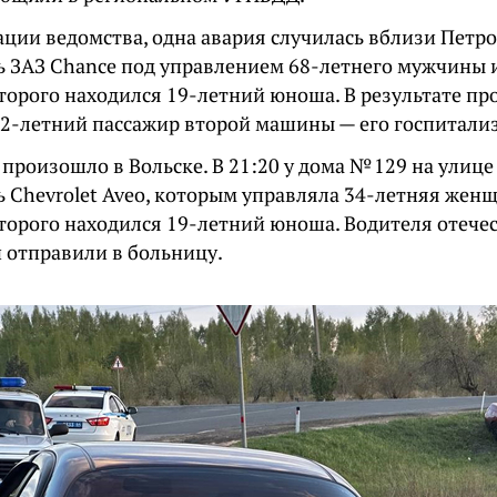
ии ведомства, одна авария случилась вблизи Петров
ь ЗАЗ Chance под управлением 68-летнего мужчины 
оторого находился 19-летний юноша. В результате п
32-летний пассажир второй машины — его госпитали
произошло в Вольске. В 21:20 у дома № 129 на улиц
ь Chevrolet Aveo, которым управляла 34-летняя женщ
оторого находился 19-летний юноша. Водителя отече
 отправили в больницу.