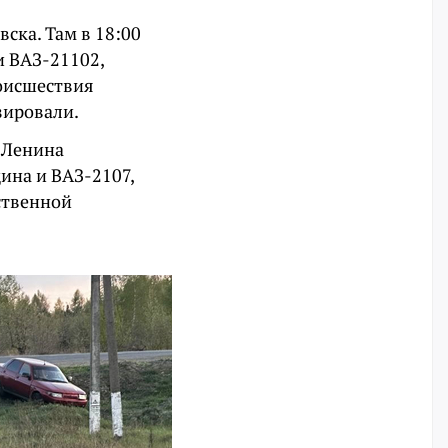
ска. Там в 18:00
и ВАЗ-21102,
роисшествия
зировали.
е Ленина
ина и ВАЗ-2107,
ственной