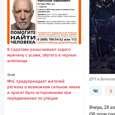
В Саратове разыскивают седого
мужчину с усами, обутого в черные
шлепанцы
15:40
ДТП в Вольск
МЧС предупреждает жителей
региона о возможном сильном ливне
и просит быть осторожными при
передвижении по улицам
Вчера, 28 а
Об этом со