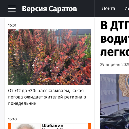
Версия
Саратов
Лента
И
НОВОСТИ
АРХИВ
В ДТ
16:01
води
легк
29 апреля 2025
От +12 до +30: рассказываем, какая
погода ожидает жителей региона в
понедельник
15:48