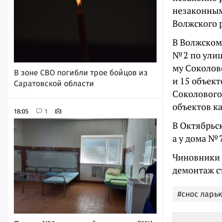
незаконным
Волжского 
В Волжском
№ 2 по улиц
му Соколов
В зоне СВО погибли трое бойцов из
и 15 объект
Саратовской области
Соколового
объектов к
18:05
1
В Октябрьск
а у дома № 
Чиновники 
демонтаж с
#снос ларьк