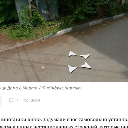
ице Дома 8 Марта / © «Яндекс.Карты»
2619
1
 чиновники вновь задумали снос самовольно устано
размещенных нестационарных строений, которые он