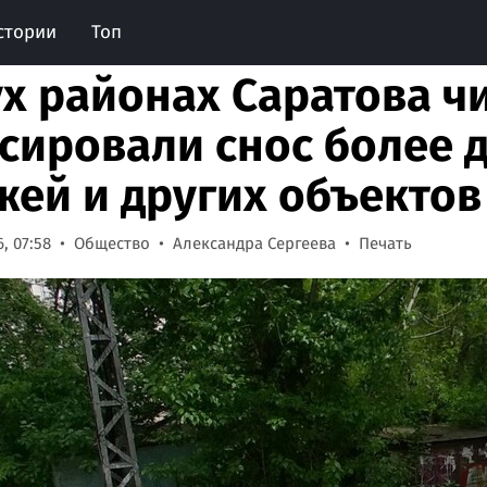
стории
Топ
ух районах Саратова 
сировали снос более 
жей и других объектов
, 07:58
Общество
Александра Сергеева
Печать