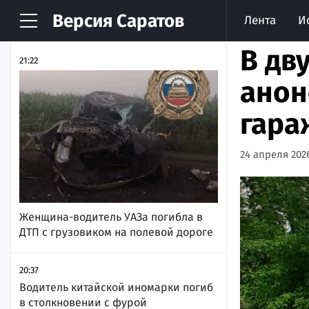
Версия
Саратов
Лента
И
НОВОСТИ
АРХИВ
В дв
21:22
анон
гара
24 апреля 2026
Женщина-водитель УАЗа погибла в
ДТП с грузовиком на полевой дороге
20:37
Водитель китайской иномарки погиб
в столкновении с фурой