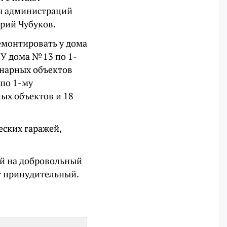
ы администраций
рий Чубуков.
емонтировать у дома
 У дома № 13 по 1-
онарных объектов
 по 1-му
ых объектов и 18
еских гаражей,
ей на добровольный
ет принудительный.