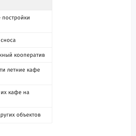
е постройки
 сноса
ажный кооператив
ти летние кафе
них кафе на
других объектов