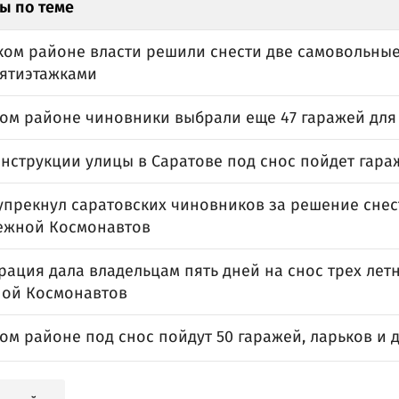
ы по теме
ком районе власти решили снести две самовольны
пятиэтажками
ком районе чиновники выбрали еще 47 гаражей для
онструкции улицы в Саратове под снос пойдет гар
упрекнул саратовских чиновников за решение снес
ежной Космонавтов
ация дала владельцам пять дней на снос трех лет
ой Космонавтов
ом районе под снос пойдут 50 гаражей, ларьков и 