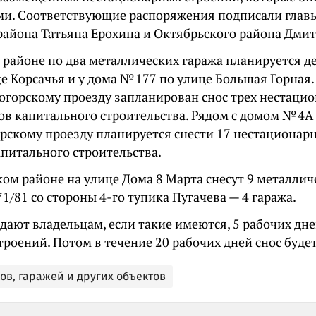
и. Соответствующие распоряжения подписали глав
района Татьяна Ерохина и Октябрьского района Дмит
 районе по два металлических гаража планируется д
е Корсачья и у дома № 177 по улице Большая Горная.
огорскому проезду запланирован снос трех нестаци
ов капитального строительства. Рядом с домом № 4А
рскому проезду планируется снести 17 нестационарн
апитального строительства.
ом районе на улице Дома 8 Марта снесут 9 металлич
71/81 co стороны 4-го тупика Пугачева — 4 гаража.
дают владельцам, если такие имеются, 5 рабочих дн
троений. Потом в течение 20 рабочих дней снос буд
ов, гаражей и других объектов