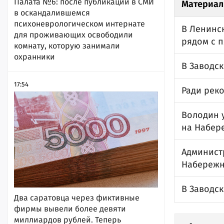
Палата №6: после публикации в СМИ
Материал
в оскандалившемся
психоневрологическом интернате
В Ленинс
для проживающих освободили
рядом с 
комнату, которую занимали
охранники
В Заводс
17:54
Ради рек
Володин 
на Набер
Администр
Набережн
В Заводск
Два саратовца через фиктивные
фирмы вывели более девяти
миллиардов рублей. Теперь