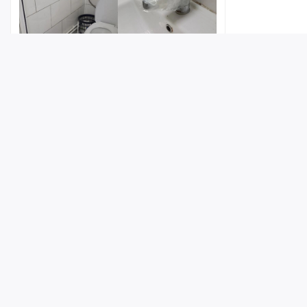
Горожанка рассказала о
Лента
Истории
Топ
Реклама
Контакт
неудовлетворительном состоянии
туалета у пляжа «Покорителей
Волги»
© ИА «Версия-Саратов», 2026
17:16
1
Учредители — Фонд «Перспектива».
Регистрационный номер ИА № ФС 77 - 79097 от 15.09.2020 г. Выд
надзору в сфере связи, информационных технологий и массовы
Главный редактор: Радин А. В.
Адрес редакции и издателя: 410056, г. Саратов, Мирный переулок,
Телефон редакции: +7 (8452) 48-74-44