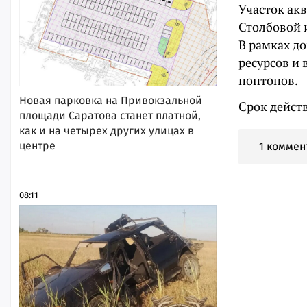
Участок акв
Столбовой 
В рамках д
ресурсов и 
понтонов.
Новая парковка на Привокзальной
Срок действ
площади Саратова станет платной,
как и на четырех других улицах в
центре
1 коммен
08:11