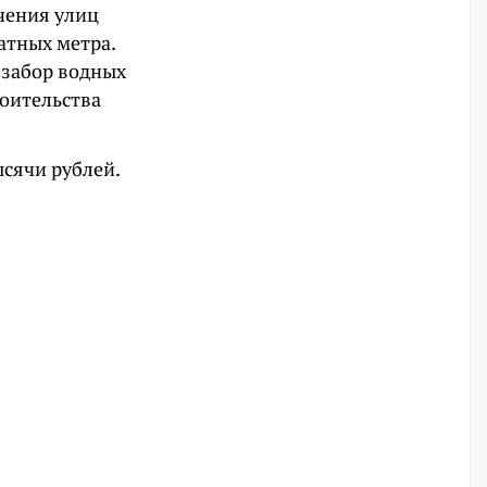
ечения улиц
атных метра.
 забор водных
роительства
ысячи рублей.