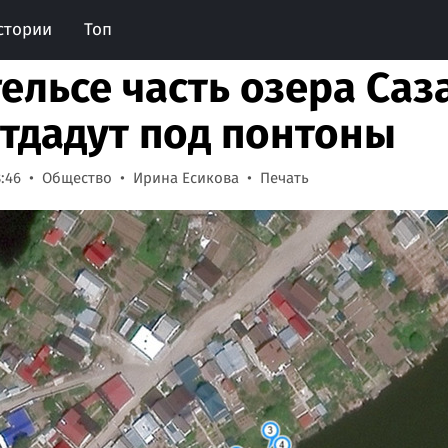
стории
Топ
гельсе часть озера Саз
отдадут под понтоны
8:46
Общество
Ирина Есикова
Печать