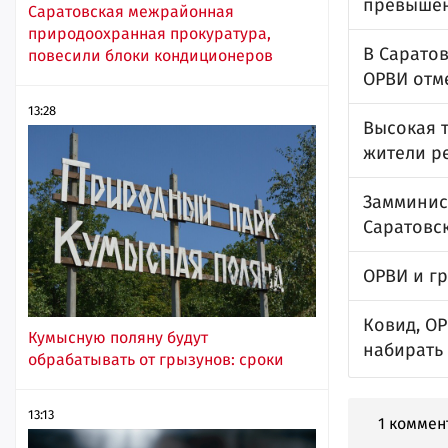
превышен
Саратовская межрайонная
природоохранная прокуратура,
В Сарато
повесили блоки кондиционеров
ОРВИ отм
13:28
Высокая т
жители р
Замминис
Саратовск
ОРВИ и г
Ковид, ОР
Кумысную поляну будут
набирать
обрабатывать от грызунов: сроки
13:13
1 коммен