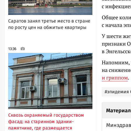
с инфекцие
Общее коли
Саратов занял третье место в стране
с начала эп
по росту цен на обжитые квартиры
У шести жи
признаки О
13:36
в Энгельсск
Напомним, 
на снижени
и гриппом
.
#эпидемия 
Материал
Сквозь охраняемый государством
фасад: на старинном здании-
Минздрав
памятнике, где размещается