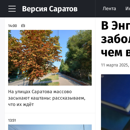
Версия
Саратов
Лента
И
НОВОСТИ
АРХИВ
В Эн
14:00
забо
чем 
11 марта 2025,
На улицах Саратова массово
засыхают каштаны: рассказываем,
что их ждёт
13:51