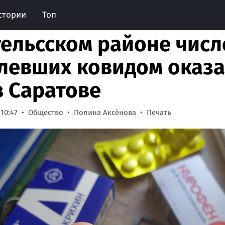
стории
Топ
гельсском районе числ
левших ковидом оказа
в Саратове
 10:47
Общество
Полина Аксёнова
Печать