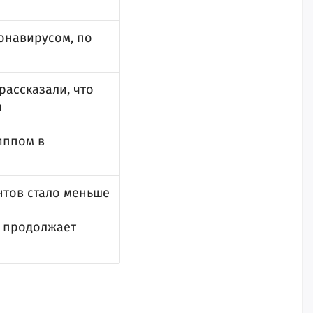
онавирусом, по
рассказали, что
и
иппом в
нтов стало меньше
и продолжает