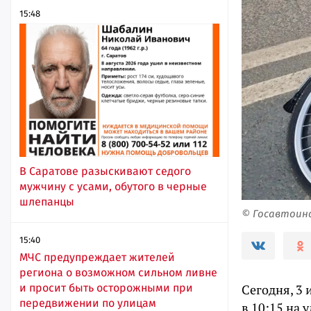
15:48
В Саратове разыскивают седого
мужчину с усами, обутого в черные
шлепанцы
© Госавтоин
15:40
МЧС предупреждает жителей
региона о возможном сильном ливне
и просит быть осторожными при
Сегодня, 3 
передвижении по улицам
в 10:15 на 