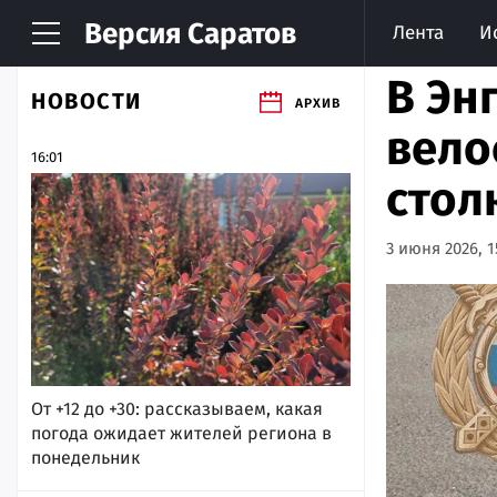
Версия
Саратов
Лента
И
В Эн
НОВОСТИ
АРХИВ
вело
16:01
стол
3 июня 2026, 1
От +12 до +30: рассказываем, какая
погода ожидает жителей региона в
понедельник