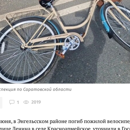
спекция по Саратовской области
2019
1
июня, в Энгельсском районе погиб пожилой велосипе
улице Ленина в селе Красноармейское, уточнили в Г