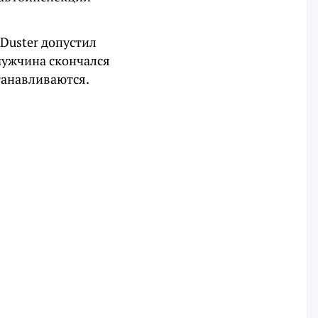
Duster допустил
мужчина скончался
танавливаются.