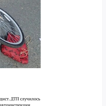
дист. ДТП случилось
осавтоинспекции