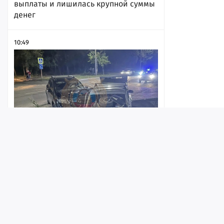
выплаты и лишилась крупной суммы
денег
10:49
На проспекте Энтузиастов
Лента
Истории
Топ
Реклама
Контакт
столкнулись «шестерка» и Renault,
пострадали два человека
© ИА «Версия-Саратов», 2026
10:39
Учредители — Фонд «Перспектива».