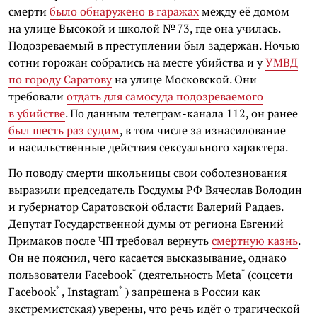
смерти
было обнаружено в гаражах
между её домом
на улице Высокой и школой № 73, где она училась.
Подозреваемый в преступлении был задержан. Ночью
сотни горожан собрались на месте убийства и у
УМВД
по городу Саратову
на улице Московской. Они
требовали
отдать для самосуда подозреваемого
в убийстве
.
По данным
телеграм-канала
112, он ранее
был шесть раз судим
, в том числе за изнасилование
и насильственные действия сексуального характера.
По поводу смерти школьницы свои соболезнования
выразили председатель Госдумы РФ Вячеслав Володин
и губернатор Саратовской области Валерий Радаев.
Депутат Государственной думы от региона Евгений
Примаков после ЧП требовал вернуть
смертную казнь
.
Он не пояснил, чего касается высказывание, однако
*
*
пользователи
Facebook
(деятельность
Meta
(соцсети
*
*
Facebook
,
Instagram
) запрещена в России как
экстремистская) уверены, что речь идёт о трагической