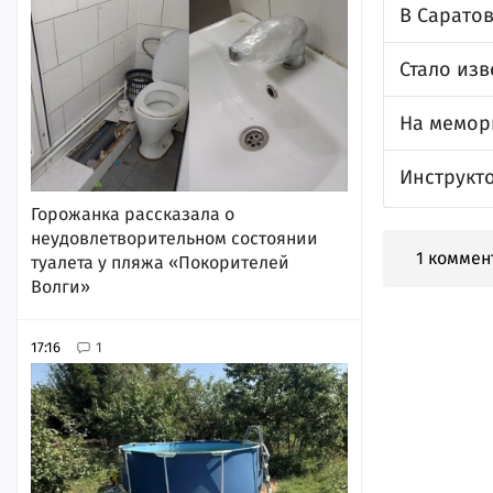
В Сарато
Стало изв
На мемор
Инструкт
Горожанка рассказала о
неудовлетворительном состоянии
1 коммен
туалета у пляжа «Покорителей
Волги»
17:16
1