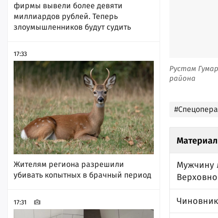
фирмы вывели более девяти
миллиардов рублей. Теперь
злоумышленников будут судить
17:33
Рустам Гумар
района
#Спецопер
Материал
Мужчину 
Жителям региона разрешили
убивать копытных в брачный период
Верховно
Чиновник
17:31