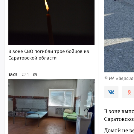
В зоне СВО погибли трое бойцов из
Саратовской области
18:05
1
© ИА «Верси
В зоне вып
Саратовско
Домой не в