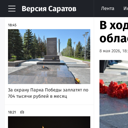
Версия
Саратов
Лента
И
НОВОСТИ
АРХИВ
В хо
18:45
обла
8 мая 2026, 18
За охрану Парка Победы заплатят по
704 тысячи рублей в месяц
18:21