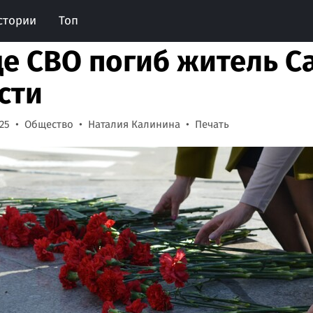
стории
Топ
де СВО погиб житель С
сти
:25
Общество
Наталия Калинина
Печать