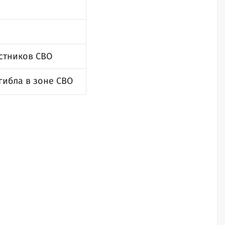
стников СВО
гибла в зоне СВО