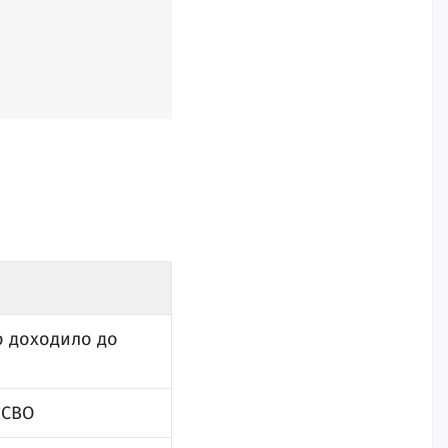
о доходило до
 СВО