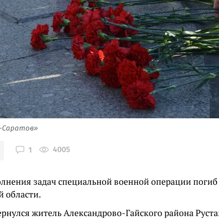
я-Саратов»
4005
1
олнения задач специальной военной операции погиб
й области.
ернулся житель Александрово-Гайского района Руста