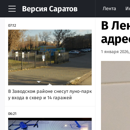
Версия
Саратов
Лента
И
НОВОСТИ
АРХИВ
В Ле
07:12
адре
1 января 2026,
В Заводском районе снесут луно-парк
у входа в сквер и 14 гаражей
06:21