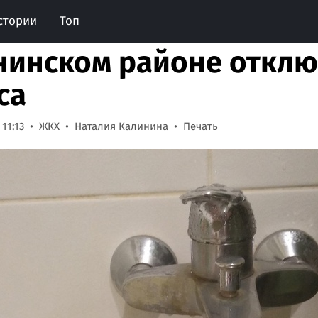
стории
Топ
нинском районе отклю
са
 11:13
ЖКХ
Наталия Калинина
Печать