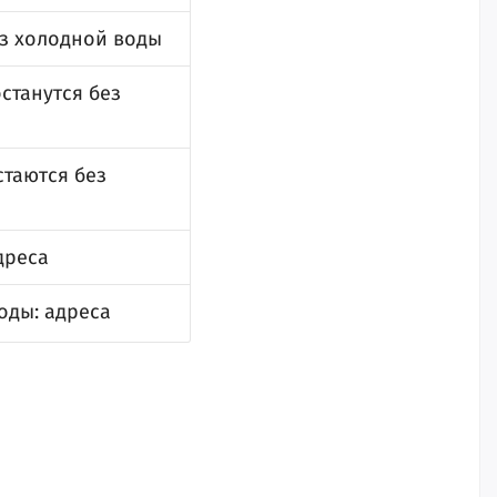
ез холодной воды
станутся без
стаются без
дреса
оды: адреса