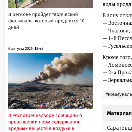
воды продл
В регионе пройдет творческий
В зону отк
фестиваль, который продлится 10
— Восточна
дней
— Чкалова;
— 1-й Песо
— Гусельски
6 августа 2026, 18:44
Кроме того
— Ломоносов
— 2-я Прока
— Зеркальная
#коммунал
Материал
В Роспотребнадзоре сообщили о
превышении норм содержания
Саратовцы
вредных веществ в воздухе в