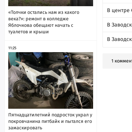
В центре
«Толчки остались нам из какого
века?»: ремонт в колледже
В Заводс
Яблочкова обещают начать с
туалетов и крыши
В Заводс
11:25
1 коммен
Пятнадцатилетний подросток украл у
покровчанина питбайк и пытался его
замаскировать