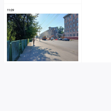
11:09
В Саратове продлили запрет на
проезд авто мимо полуразрушенного
дома на Крымской
Лента
Истории
Топ
Реклама
Контакт
10:58
© ИА «Версия-Саратов», 2026