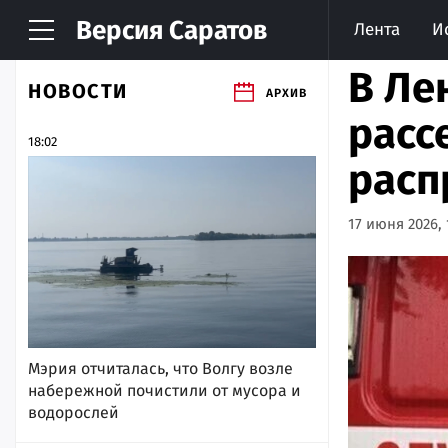
Версия
Саратов
Лента
И
В Ле
НОВОСТИ
АРХИВ
расс
18:02
расп
17 июня 2026, 
Мэрия отчиталась, что Волгу возле
набережной почистили от мусора и
водорослей