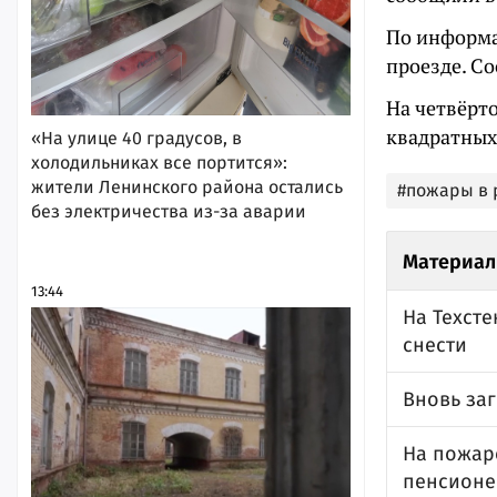
По информа
проезде. Со
На четвёрто
квадратных
«На улице 40 градусов, в
холодильниках все портится»:
жители Ленинского района остались
#пожары в 
без электричества из-за аварии
Материал
13:44
На Техсте
снести
Вновь за
На пожар
пенсионе