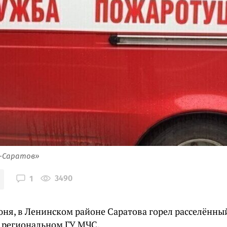
я-Саратов»
3490
1
юня, в Ленинском районе Саратова горел расселённы
 региональном ГУ МЧС.