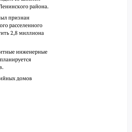
 Ленинского района.
 был признан
ого расселенного
тить 2,8 миллиона
нзитные инженерные
 планируется
в.
рийных домов