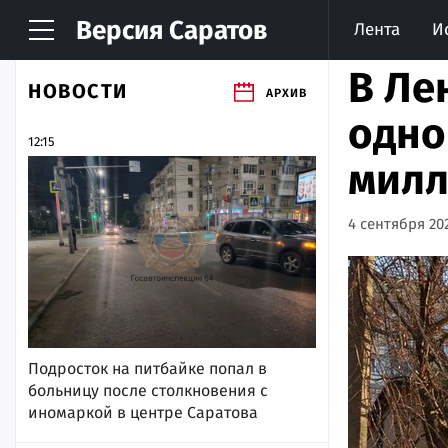
Версия
Саратов
Лента
И
В Ле
НОВОСТИ
АРХИВ
одно
12:15
милл
4 сентября 202
Подросток на питбайке попал в
больницу после столкновения с
иномаркой в центре Саратова