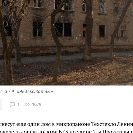
я, 3 / © «Яндекс.Карты»
1679
1
снесут еще один дом в микрорайоне Техстекло Ленин
 очередь дошла до дома № 3 по улице 2-я Прокатная