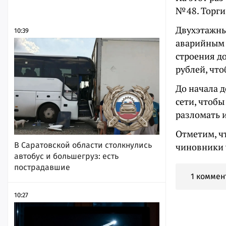
№ 48. Торги
Двухэтажный
10:39
аварийным 
строения до
рублей, что
До начала 
сети, чтобы
разломать 
Отметим, ч
В Саратовской области столкнулись
чиновники
автобус и большегруз: есть
пострадавшие
1 коммен
10:27