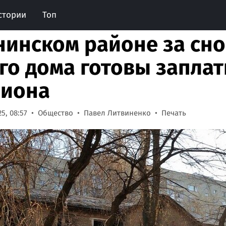
стории
Топ
нинском районе за сно
го дома готовы заплат
иона
5, 08:57
Общество
Павел Литвиненко
Печать