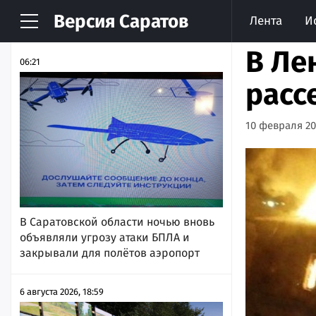
Версия
Саратов
Лента
И
НОВОСТИ
АРХИВ
В Ле
06:21
расс
10 февраля 202
В Саратовской области ночью вновь
объявляли угрозу атаки БПЛА и
закрывали для полётов аэропорт
6 августа 2026, 18:59