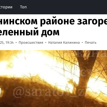
стории
Топ
нинском районе загор
еленный дом
5, 19:34
Происшествия
Наталия Калинина
Печать