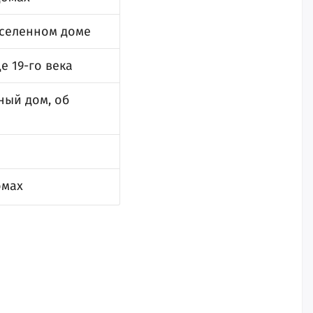
сселенном доме
е 19-го века
ный дом, об
омах