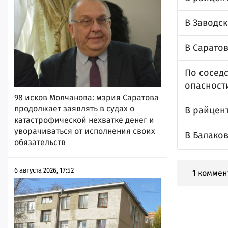
В Заводс
В Саратов
По соседс
опасност
98 исков Молчанова: мэрия Саратова
продолжает заявлять в судах о
В райцен
катастрофической нехватке денег и
уворачиваться от исполнения своих
В Балако
обязательств
6 августа 2026, 17:52
1 коммен