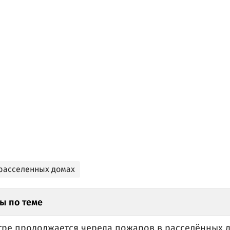
расселенных домах
ы по теме
тре продолжается череда пожаров в расселённых 