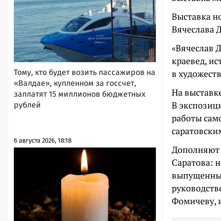
Выставка н
Вячеслава Д
«Вячеслав 
краевед, ис
Тому, кто будет возить пассажиров на
в художест
«Валдае», купленном за госсчет,
На выставк
заплатят 15 миллионов бюджетных
В экспозиц
рублей
работы сам
саратовски
6 августа 2026, 18:18
Дополняют 
Саратова: 
выпущенных
руководств
Фомичеву, 