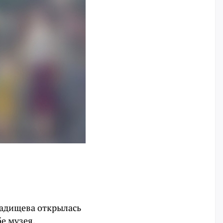
Радищева открылась
е музея.