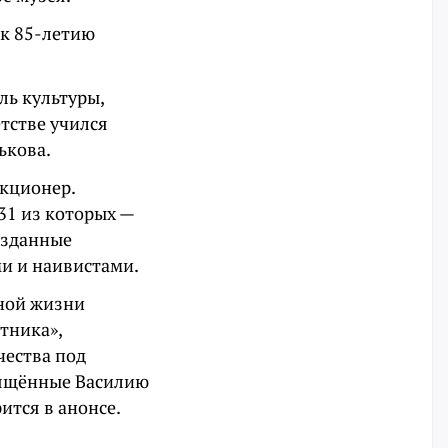
 к 85-летию
ль культуры,
етстве учился
ькова.
екционер.
31 из которых —
озданные
и и наивистами.
ной жизни
тника»,
чества под
вящённые Василию
ится в анонсе.