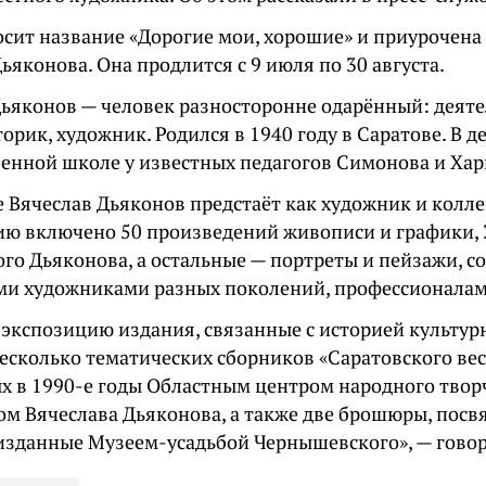
осит название «Дорогие мои, хорошие» и приурочена
ьяконова. Она продлится с 9 июля по 30 августа.
Дьяконов — человек разносторонне одарённый: деяте
торик, художник. Родился в 1940 году в Саратове. В д
венной школе у известных педагогов Симонова и Хар
е Вячеслав Дьяконов предстаёт как художник и колл
ию включено 50 произведений живописи и графики, 
ого Дьяконова, а остальные — портреты и пейзажи, с
ми художниками разных поколений, профессионалам
экспозицию издания, связанные с историей культур
несколько тематических сборников «Саратовского вес
 в 1990-е годы Областным центром народного твор
ом Вячеслава Дьяконова, а также две брошюры, пос
изданные Музеем-усадьбой Чернышевского», — говор