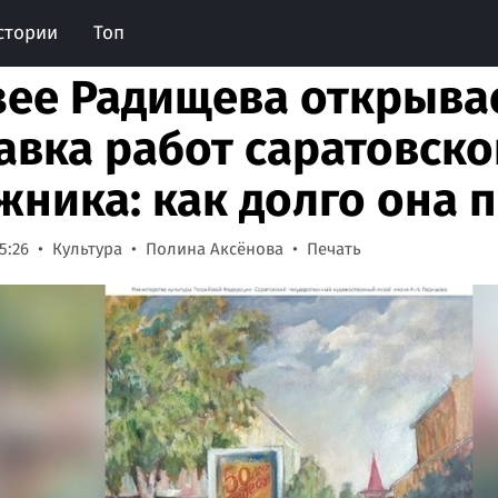
стории
Топ
зее Радищева открыва
авка работ саратовско
жника: как долго она 
5:26
Культура
Полина Аксёнова
Печать