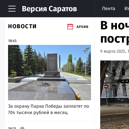
Версия
Саратов
Лента
И
В но
НОВОСТИ
АРХИВ
пост
18:45
9 марта 2025, 
За охрану Парка Победы заплатят по
704 тысячи рублей в месяц
18:21