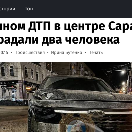
стории
Топ
чном ДТП в центре Сар
радали два человека
10:15
Происшествия
Ирина Бутенко
Печать