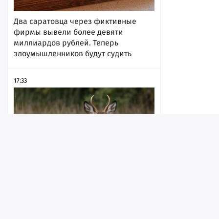
Два саратовца через фиктивные
фирмы вывели более девяти
миллиардов рублей. Теперь
злоумышленников будут судить
17:33
Лента
Истории
Топ
Реклама
Контакт
Жителям региона разрешили
© ИА «Версия-Саратов», 2026
убивать копытных в брачный период