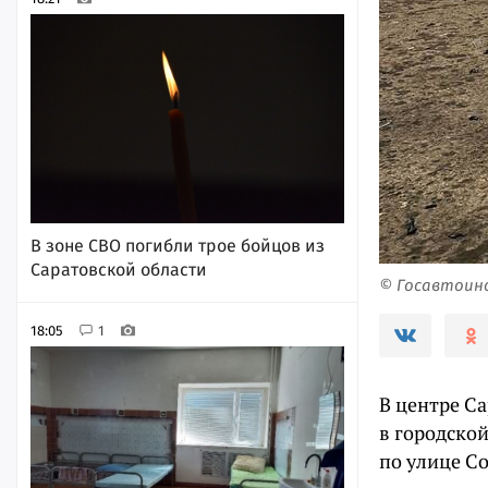
В зоне СВО погибли трое бойцов из
Саратовской области
© Госавтоин
18:05
1
В центре Са
в городско
по улице Со