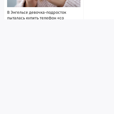
В Энгельсе девочка-подросток
пыталась купить телефон «со
скидкой», но в итоге лишилась денег
09:35
Лента
Истории
Топ
Реклама
Контакт
© ИА «Версия-Саратов», 2026
Учредители — Фонд «Перспектива».
Регистрационный номер ИА № ФС 77 - 79097 от 15.09.2020 г. Выд
надзору в сфере связи, информационных технологий и массовы
В Саратове с рельсов сошел
Главный редактор: Радин А. В.
локомотив
Адрес редакции и издателя: 410056, г. Саратов, Мирный переулок,