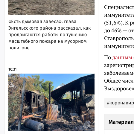
Специалист 
иммунитета
«Есть дымовая завеса»: глава
(51,6%). К
Энгельсского района рассказал, как
до 46% — от
продвигаются работы по тушению
Ставрополь
масштабного пожара на мусорном
иммунитето
полигоне
По
данным
зарегистри
10:31
заболеваем
Общее число
Выздоровели
#коронавир
Материал