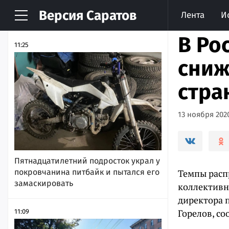
Версия
Саратов
Лента
И
НОВОСТИ
АРХИВ
В Ро
11:25
сниж
стра
13 ноября 2020
Пятнадцатилетний подросток украл у
покровчанина питбайк и пытался его
Темпы расп
замаскировать
коллективн
директора 
Горелов, с
11:09