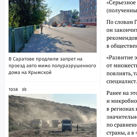
«Серьезное
(полученны
По словам Г
он закончит
рекомендов
в обществе
«Развитие 
В Саратове продлили запрет на
от множест
проезд авто мимо полуразрушенного
дома на Крымской
повлиять, т
специалист
10:58
Ранее на э
и микробио
в регионах 
значительно
по сравнени
страны, а в