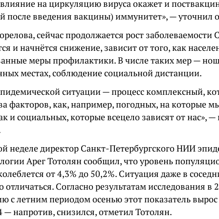
 влияние на циркуляцию вируса окажет и поствакци
й после введения вакцины) иммунитет», — уточнил о
орелова, сейчас продолжается рост заболеваемости 
ся и начнётся снижение, зависит от того, как насел
анные меры профилактики. В числе таких мер — но
нных местах, соблюдение социальной дистанции.
эпидемической ситуации — процесс комплексный, ко
ва факторов, как, например, погодных, на которые м
ак и социальных, которые всецело зависят от нас», —
.
той неделе директор Санкт-Петербургского НИИ эпи
логии Арег Тотолян сообщил, что уровень популяц
колеблется от 4,3% до 50,2%. Ситуация даже в сосед
 отличаться. Согласно результатам исследования в 2
ю с летним периодом осенью этот показатель вырос 
 4 — напротив, снизился, отметил Тотолян.