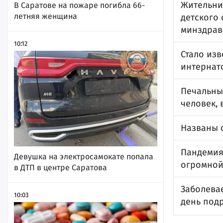
Жительни
В Саратове на пожаре погибла 66-
летняя женщина
детского
минздрав
10:12
Стало из
интернат
Печальный
человек,
Названы 
Пандемия.
Девушка на электросамокате попала
огромной
в ДТП в центре Саратова
Заболева
10:03
день подр