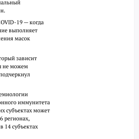
нальный
н.
COVID-19 — когда
ение выполняет
шения масок
торый зависит
ы не можем
 подчеркнул
демиологии
ионного иммунитета
них субъектах может
6 регионах,
в 14 субъектах