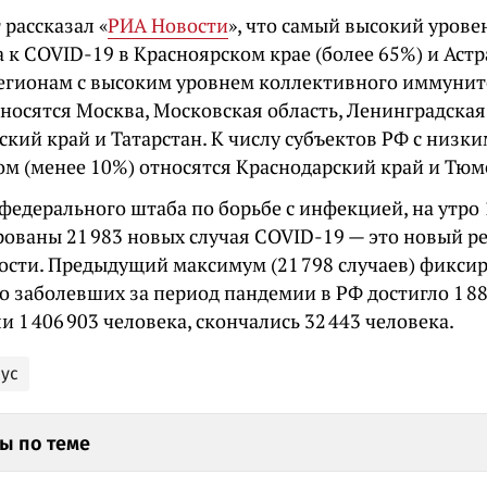
рассказал «
РИА Новости
», что самый высокий урове
 к COVID-19 в Красноярском крае (более 65%) и Астр
 регионам с высоким уровнем коллективного иммунит
носятся Москва, Московская область, Ленинградская
ский край и Татарстан. К числу субъектов РФ с низ
м (менее 10%) относятся Краснодарский край и Тюме
федерального штаба по борьбе с инфекцией, на утро 
рованы 21 983 новых случая COVID-19 — это новый р
ости. Предыдущий максимум (21 798 случаев) фиксир
 заболевших за период пандемии в РФ достигло 1 88
 1 406 903 человека, скончались 32 443 человека.
ус
ы по теме