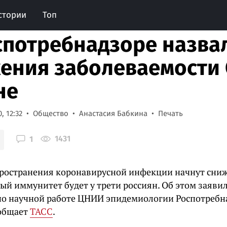
стории
Топ
спотребнадзоре назва
ения заболеваемости 
не
, 12:32
Общество
Анастасия Бабкина
Печать
1431
1
ространения коронавирусной инфекции начнут снижа
ый иммунитет будет у трети россиян. Об этом заяви
по научной работе ЦНИИ эпидемиологии Роспотребн
ообщает
ТАСС
.