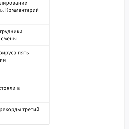
илировании
ль. Комментарий
отрудники
 смены
вируса пять
сии
стояли в
 рекорды третий