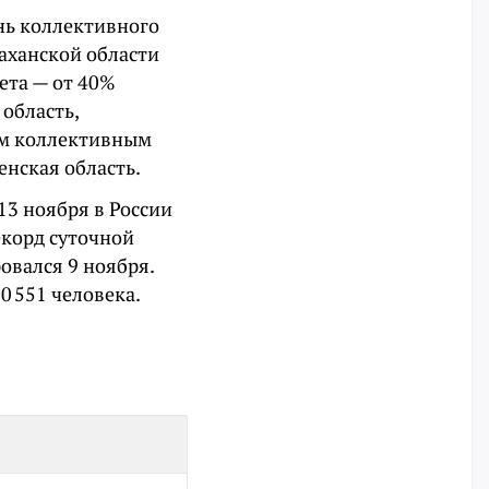
нь коллективного
аханской области
ета — от 40%
 область,
ким коллективным
нская область.
13 ноября в России
екорд суточной
овался 9 ноября.
0 551 человека.