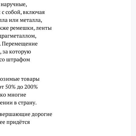
 наручные,
 с собой, включая
лла или металла,
акже ремешки, ленты
драгметаллом,
». Перемещение
, за которую
 со штрафом
возимые товары
от 50% до 200%
ако многие
ении в страну.
совершающие дорогие
ее придётся