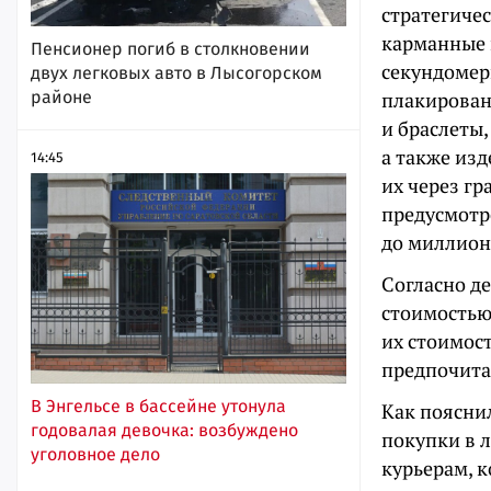
стратегиче
карманные 
Пенсионер погиб в столкновении
секундомер
двух легковых авто в Лысогорском
районе
плакирован
и браслеты
а также из
14:45
их через гр
предусмотр
до миллион
Согласно д
стоимостью
их стоимос
предпочита
В Энгельсе в бассейне утонула
Как поясни
годовалая девочка: возбуждено
покупки в 
уголовное дело
курьерам, 