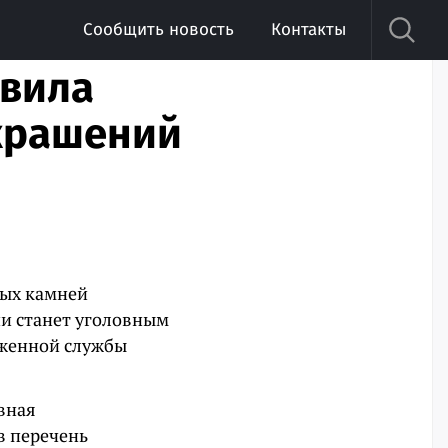
Сообщить новость
Контакты
авила
украшений
ных камней
и станет уголовным
оженной службы
вная
в перечень