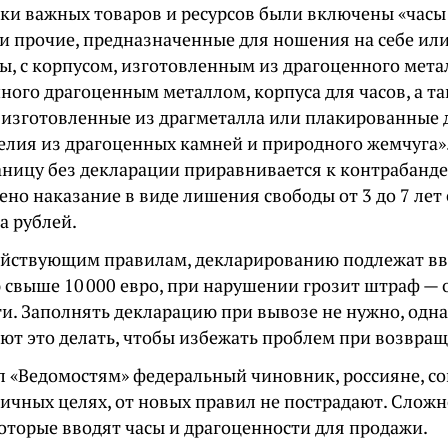
ски важных товаров и ресурсов были включены «часы
и прочие, предназначенные для ношения на себе или
ы, с корпусом, изготовленным из драгоценного мета
ного драгоценным металлом, корпуса для часов, а т
, изготовленные из драгметалла или плакированные 
делия из драгоценных камней и природного жемчуга
аницу без декларации приравнивается к контрабанде
ено наказание в виде лишения свободы от 3 до 7 лет
а рублей.
ействующим правилам, декларированию подлежат в
 свыше 10 000 евро, при нарушении грозит штраф — 
ти. Заполнять декларацию при вывозе не нужно, одн
ют это делать, чтобы избежать проблем при возвращ
л «Ведомостям» федеральный чиновник, россияне, 
личных целях, от новых правил не пострадают. Сложн
которые вводят часы и драгоценности для продажи.