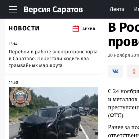
Версия
Саратов
Лента
И
В Ро
НОВОСТИ
АРХИВ
пров
15:14
Перебои в работе электротранспорта
20 ноября 2018
в Саратове. Перестали ходить два
трамвайных маршрута
14:50
С 24 ноября
и металлов
преступлен
(ФТС).
Ранее за п
ответственн