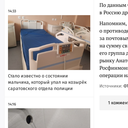
По данным 
14:33
в Россию др
Напомним, 
о противод
за почтовым
на сумму с
его группа 
рынку Анат
Росфинмони
операции на
Стало известно о состоянии
мальчика, который упал на козырёк
Источники:
Ф
саратовского отдела полиции
1 коммен
14:16