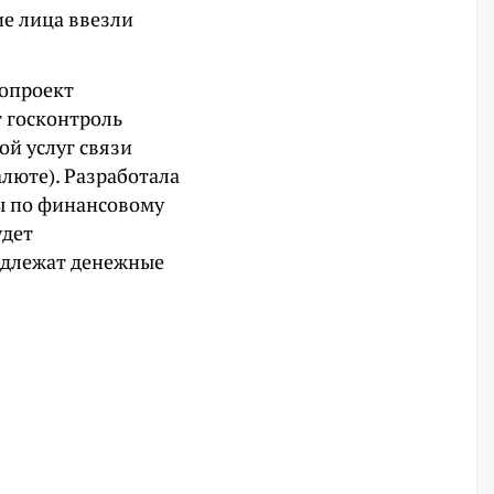
е лица ввезли
опроект
 госконтроль
ой услуг связи
люте). Разработала
мы по финансовому
удет
одлежат денежные