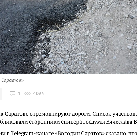
я-Саратов»
4094
1
 в Саратове отремонтируют дороги. Список участков, 
убликовали сторонники спикера Госдумы Вячеслава 
и в Telegram-канале «Володин Саратов» сказано, чт