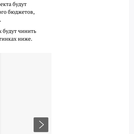
екта будут
ого бюджетов,
.
х будут чинить
тинках ниже.