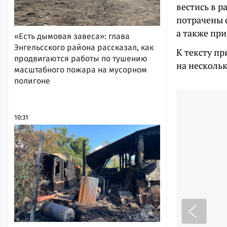
вестись в р
потрачены 
а также пр
«Есть дымовая завеса»: глава
Энгельсского района рассказал, как
К тексту пр
продвигаются работы по тушению
на несколь
масштабного пожара на мусорном
полигоне
10:31