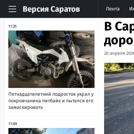
Версия
Саратов
Лента
И
НОВОСТИ
АРХИВ
В Са
11:25
доро
20 апреля 2026
Пятнадцатилетний подросток украл у
покровчанина питбайк и пытался его
замаскировать
11:09