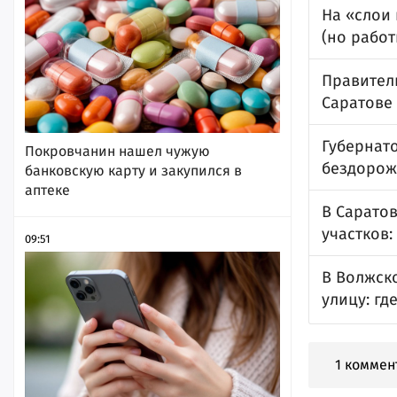
На «слои 
(но работ
Правитель
Саратове
Губернато
Покровчанин нашел чужую
бездорож
банковскую карту и закупился в
аптеке
В Саратов
участков:
09:51
В Волжск
улицу: гд
1 коммен