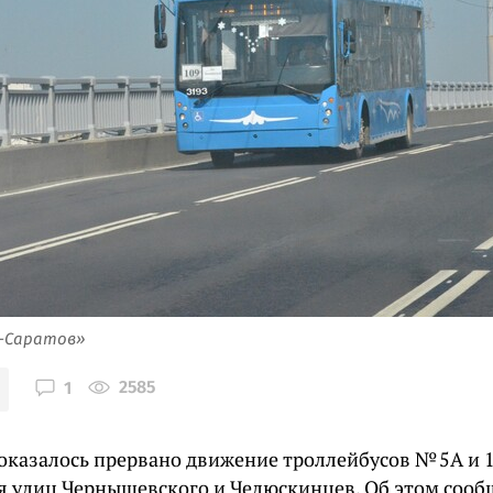
я-Саратов»
2585
1
 оказалось прервано движение троллейбусов № 5А и 1
я улиц Чернышевского и Челюскинцев. Об этом сообщ