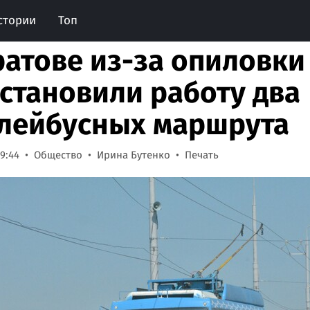
стории
Топ
ратове из-за опиловки
становили работу два
лейбусных маршрута
9:44
Общество
Ирина Бутенко
Печать