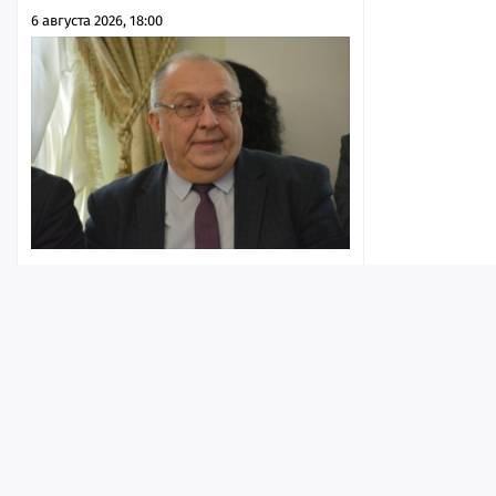
6 августа 2026, 18:00
98 исков Молчанова: мэрия Саратова
продолжает заявлять в судах о
катастрофической нехватке денег и
уворачиваться от исполнения своих
обязательств
Лента
Истории
Топ
Реклама
Контакт
6 августа 2026, 17:52
© ИА «Версия-Саратов», 2026