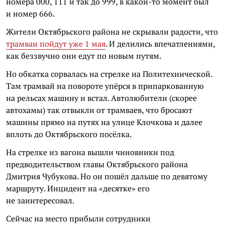
номера 000, 111 и так до 999, в какой-то момент был
и номер 666.
Жители Октябрьского района не скрывали радости, что
трамваи пойдут уже 1 мая
. И делились впечатлениями,
как беззвучно они едут по новым путям.
Но обкатка сорвалась на стрелке на Политехнической.
Там трамвай на повороте упёрся в припаркованную
на рельсах машину и встал. Автолюбители (скорее
автохамы) так отвыкли от трамваев, что бросают
машины прямо на путях на улице Клочкова и далее
вплоть до Октябрьского посёлка.
На стрелке из вагона вышли чиновники под
предводительством главы Октябрьского района
Дмитрия Чубукова. Но он пошёл дальше по девятому
маршруту. Инцидент на «десятке» его
не заинтересовал.
Сейчас на место прибыли сотрудники