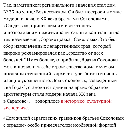
Так, памятником регионального значения стал дом
№ 33 по улице Вознесенской. Он был построен в стиле
модерн в начале XX века братьями Соколовыми.
«Средством, принесшим им известность
и позволившим нажить значительный капитал, была
так называемая „Сорокотравка“ Соколовых. Это был
сбор измельченных лекарственных трав, который
широко рекламировался как „средство от всех
болезней“ Имея большую прибыль, братья Соколовы
могли позволить себе строительство дома с учетом
последних тенденций в архитектуре, богато и очень
изящно украшенного. Дом Соколовых, возведенный
„на Горах“, становится одним из ярких образцов
архитектуры стиля модерн начала XX века
в Саратове», — говорилось
в историко-культурной
экспертизе
.
«Дом жилой саратовских травников братьев Соколовых
с оградой» особо примечателен необычной формой