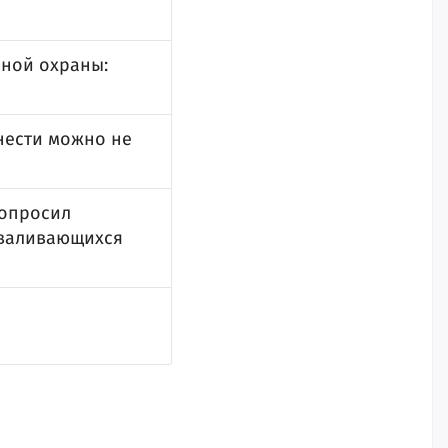
нной охраны:
нести можно не
попросил
зваливающихся