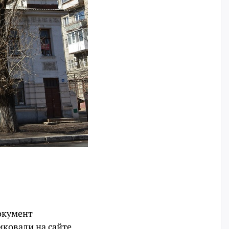
окумент
иковали на сайте