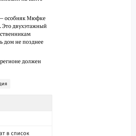
 — особняк Мюфке
). Это двухэтажный
бственникам
ь дом не позднее
 регионе должен
дия
ат в список